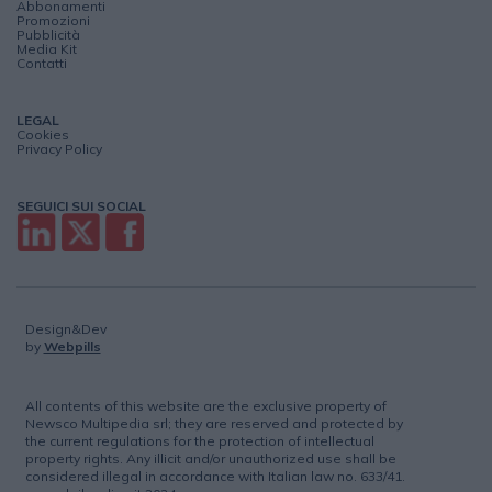
Abbonamenti
Promozioni
Pubblicità
Media Kit
Contatti
LEGAL
Cookies
Privacy Policy
SEGUICI SUI SOCIAL
Design&Dev
by
Webpills
All contents of this website are the exclusive property of
Newsco Multipedia srl; they are reserved and protected by
the current regulations for the protection of intellectual
property rights. Any illicit and/or unauthorized use shall be
considered illegal in accordance with Italian law no. 633/41.