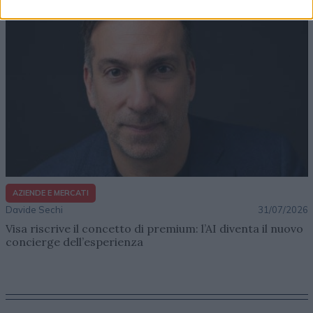
AZIENDE E MERCATI
Davide Sechi
31/07/2026
Visa riscrive il concetto di premium: l’AI diventa il nuovo
concierge dell’esperienza