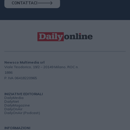
CONTATTACI
Newsco Multimedia srl
Viale Teodorico, 19/2 – 20149 Milano, ROC n.
1886
P. IVA 06418220965
INIZIATIVE EDITORIALI
DailyMedia
DailyNet
DailyMagazine
DailyOnAir
DailyOnAir (Podcast)
INFORMAZIONI