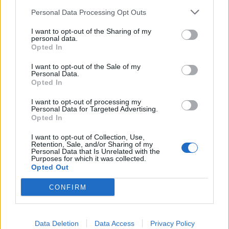
Altri articoli che potrebbero piacerti
Personal Data Processing Opt Outs
I want to opt-out of the Sharing of my
personal data.
Opted In
I want to opt-out of the Sale of my
Personal Data.
Opted In
I want to opt-out of processing my
Personal Data for Targeted Advertising.
Opted In
I want to opt-out of Collection, Use,
Retention, Sale, and/or Sharing of my
Personal Data that Is Unrelated with the
Purposes for which it was collected.
AZIENDE E MERCATI
Opted Out
Davide Sechi
31/07/2026
CONFIRM
Dal lusso circolare all’intelligenza artificiale: come
Lenush Saf costruisce un ecosistema tra creatività,
impresa e musica
Data Deletion
Data Access
Privacy Policy