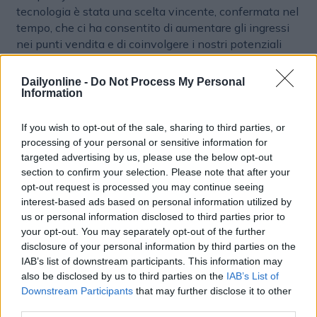
tecnologia è stata una scelta vincente, confermata nel
tempo, che ci ha consentito di aumentare gli ingressi
nei punti vendita e di coinvolgere i nostri potenziali
consumatori in modo sempre più efficace e
personalizzato. Siamo certi che questa sia la strategia
Dailyonline -
Do Not Process My Personal
giusta, che continueremo a mettere in campo con
Information
nuovi progetti, soprattutto in vista delle nuove aperture
previste per il 2025”, ha commentato
Massimiliano
If you wish to opt-out of the sale, sharing to third parties, or
Porretta
, Responsabile Marketing di Galileo Spa.
processing of your personal or sensitive information for
targeted advertising by us, please use the below opt-out
section to confirm your selection. Please note that after your
PROXIMITY MARKETING
ECOMMERCE
opt-out request is processed you may continue seeing
interest-based ads based on personal information utilized by
us or personal information disclosed to third parties prior to
your opt-out. You may separately opt-out of the further
disclosure of your personal information by third parties on the
IAB’s list of downstream participants. This information may
also be disclosed by us to third parties on the
IAB’s List of
Downstream Participants
that may further disclose it to other
third parties.