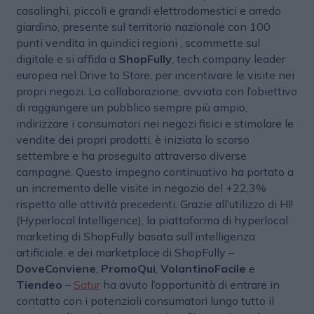
casalinghi, piccoli e grandi elettrodomestici e arredo
giardino, presente sul territorio nazionale con 100
punti vendita in quindici regioni , scommette sul
digitale e si affida a
ShopFully
, tech company leader
europea nel Drive to Store, per incentivare le visite nei
propri negozi. La collaborazione, avviata con l’obiettivo
di raggiungere un pubblico sempre più ampio,
indirizzare i consumatori nei negozi fisici e stimolare le
vendite dei propri prodotti, è iniziata lo scorso
settembre e ha proseguito attraverso diverse
campagne. Questo impegno continuativo ha portato a
un incremento delle visite in negozio del +22,3%
rispetto alle attività precedenti. Grazie all’utilizzo di HI!
(Hyperlocal Intelligence), la piattaforma di hyperlocal
marketing di ShopFully basata sull’intelligenza
artificiale, e dei marketplace di ShopFully –
DoveConviene
,
PromoQui
,
VolantinoFacile
e
Tiendeo
–
Satur
ha avuto l’opportunità di entrare in
contatto con i potenziali consumatori lungo tutto il