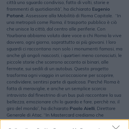
città uno sguardo condiviso, fatto di volti, storie e
frammenti di quotidianità”, ha dichiarato
Eugenio
Patanè
, Assessore alla Mobilità di Roma Capitale. “In
una metropoli come Roma, il trasporto pubblico è ciò
che unisce la città, dal centro alle periferie. Con
Yourbana abbiamo voluto dare voce a chi Roma la vive
davvero, ogni giorno, soprattutto ai più giovani. I loro
sguardi ci raccontano non solo i monumenti famosi, ma
anche gli angoli nascosti, i quartieri meno conosciuti, le
piccole storie che scorrono accanto ai binari, alle
fermate, sui sedili di un autobus. Questo progetto
trasforma ogni viaggio in un’occasione per scoprire,
condividere, sentirsi parte di qualcosa. Perché Roma è
fatta di meraviglie, e anche un semplice scorcio
intravisto dal finestrino di un bus può raccontare la sua
bellezza, emozionare chi lo guarda e fare, perchè no, il
giro del mondo”, ha dichiarato
Paolo Aielli
, Direttore
Generale di Atac. “In Mastercard crediamo che
l’innovazione sia un elemento chiave per migliorare
concretamente la vita quotidiana delle persone. Il