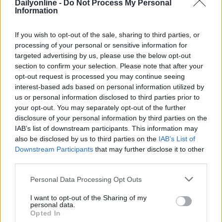
Dailyonline -
Do Not Process My Personal
nostro impegno è offrire soluzioni di pagamento
Information
digitali che rendano l’accesso alla mobilità urbana più
semplice, fluido e inclusivo. Crediamo in una città
If you wish to opt-out of the sale, sharing to third parties, or
sempre più smart, sostenibile e connessa, dove anche
processing of your personal or sensitive information for
un viaggio in metropolitana, come raccontato da
targeted advertising by us, please use the below opt-out
section to confirm your selection. Please note that after your
progetti come questo, può diventare un’esperienza
opt-out request is processed you may continue seeing
culturale e condivisa.” – ha dichiarato
Luca Corti
,
interest-based ads based on personal information utilized by
Country Manager Italia di Mastercard.
us or personal information disclosed to third parties prior to
your opt-out. You may separately opt-out of the further
I partner
disclosure of your personal information by third parties on the
IAB’s list of downstream participants. This information may
Hanno contribuito al progetto anche importanti realtà
also be disclosed by us to third parties on the
IAB’s List of
culturali e accademiche della città, tra cui:
Downstream Participants
that may further disclose it to other
Dipartimento di Comunicazione e Ricerca Sociale –
third parties.
Sapienza Università di Roma
;
IED Istituto Europeo
di Design
;
Centro Sperimentale di Cinematografia
;
Personal Data Processing Opt Outs
Aurorart
;
Zip Zone
;
Scuola di Cinema Sentieri
I want to opt-out of the Sharing of my
Selvaggi
;
Accademia Griffit
;
Museo delle Periferie
;
personal data.
Ecomuseo Casilino
;
Teatro del Lido di Ostia
.
Opted In