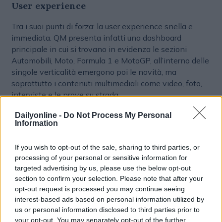
User experience
Tra i suoi punti di forza: la user experience snella e
immediata. QM presenta infatti una dashboard
principale in cui si trovano in evidenza le sezioni
Automobili, Moto, Formula 1 e MotoGP, all’interno delle
singole verticalità emergono poi le novità, ma
soprattutto i contenuti multimediali come video, foto,
interviste e le prove su strada.
Valorizzazione dei contenuti dell’offerta
Dailyonline -
Do Not Process My Personal
Information
adv
Una grafica studiata per una fruizione mobile first,
If you wish to opt-out of the sale, sharing to third parties, or
ottimizzata per smartphone. Un layout pulito, per una
processing of your personal or sensitive information for
targeted advertising by us, please use the below opt-out
lettura più agevole non solo su desktop, permette di
section to confirm your selection. Please note that after your
valorizzare al massimo i contenuti con focus sui
opt-out request is processed you may continue seeing
dettagli dei prodotti e in grado di dare ampia visibilità
interest-based ads based on personal information utilized by
anche dell’offerta pubblicitaria, gestista in esclusiva da
us or personal information disclosed to third parties prior to
RCS Pubblicità.
your opt-out. You may separately opt-out of the further