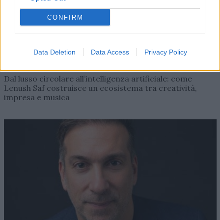
CONFIRM
Data Deletion
Data Access
Privacy Policy
AZIENDE E MERCATI
Davide Sechi
31/07/2026
Dal lusso circolare all’intelligenza artificiale: come
Lenush Saf costruisce un ecosistema tra creatività,
impresa e musica