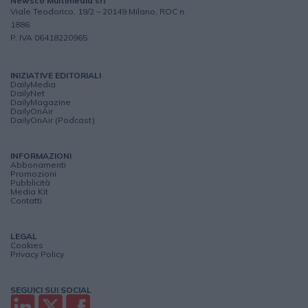
Newsco Multimedia srl
Viale Teodorico, 19/2 – 20149 Milano, ROC n.
1886
P. IVA 06418220965
INIZIATIVE EDITORIALI
DailyMedia
DailyNet
DailyMagazine
DailyOnAir
DailyOnAir (Podcast)
INFORMAZIONI
Abbonamenti
Promozioni
Pubblicità
Media Kit
Contatti
LEGAL
Cookies
Privacy Policy
SEGUICI SUI SOCIAL