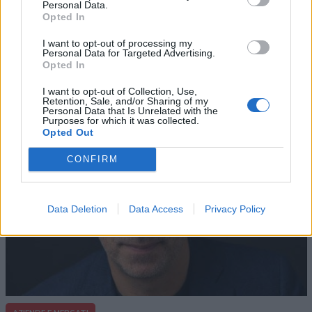
Personal Data.
Opted In
AZIENDE E MERCATI
I want to opt-out of processing my
Davide Sechi
31/07/2026
Personal Data for Targeted Advertising.
Opted In
Dal lusso circolare all’intelligenza artificiale: come
Lenush Saf costruisce un ecosistema tra creatività,
I want to opt-out of Collection, Use,
impresa e musica
Retention, Sale, and/or Sharing of my
Personal Data that Is Unrelated with the
Purposes for which it was collected.
Opted Out
CONFIRM
Data Deletion
Data Access
Privacy Policy