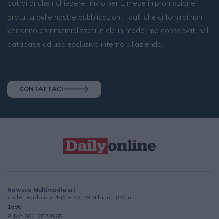
potrai anche richiedere l’invio per 1 mese in promozione
gratuita delle nostre pubblicazioni. I dati che ci fornirai non
verranno commercializzati in alcun modo, ma conservati nel
database ad uso esclusivo interno all'azienda.
CONTATTACI
Newsco Multimedia srl
Viale Teodorico, 19/2 – 20149 Milano, ROC n.
1886
P. IVA 06418220965