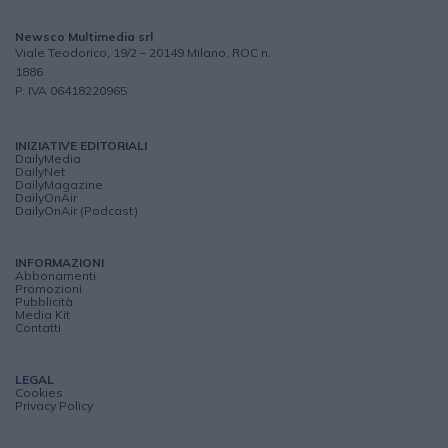
Newsco Multimedia srl
Viale Teodorico, 19/2 – 20149 Milano, ROC n.
1886
P. IVA 06418220965
INIZIATIVE EDITORIALI
DailyMedia
DailyNet
DailyMagazine
DailyOnAir
DailyOnAir (Podcast)
INFORMAZIONI
Abbonamenti
Promozioni
Pubblicità
Media Kit
Contatti
LEGAL
Cookies
Privacy Policy