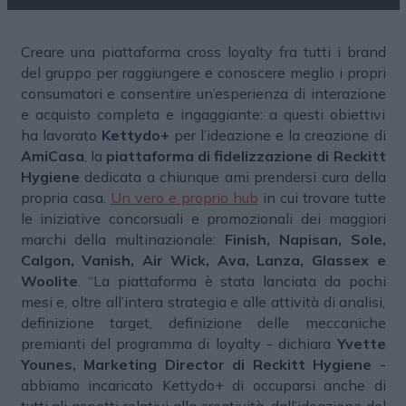
Creare una piattaforma cross loyalty fra tutti i brand
del gruppo per raggiungere e conoscere meglio i propri
consumatori e consentire un’esperienza di interazione
e acquisto completa e ingaggiante: a questi obiettivi
ha lavorato
Kettydo+
per l’ideazione e la creazione di
AmiCasa
, la
piattaforma di fidelizzazione di Reckitt
Hygiene
dedicata a chiunque ami prendersi cura della
propria casa.
Un vero e proprio hub
in cui trovare tutte
le iniziative concorsuali e promozionali dei maggiori
marchi della multinazionale:
Finish, Napisan, Sole,
Calgon, Vanish, Air Wick, Ava, Lanza, Glassex e
Woolite
. “La piattaforma è stata lanciata da pochi
mesi e, oltre all’intera strategia e alle attività di analisi,
definizione target, definizione delle meccaniche
premianti del programma di loyalty - dichiara
Yvette
Younes, Marketing Director di Reckitt Hygiene
-
abbiamo incaricato Kettydo+ di occuparsi anche di
tutti gli aspetti relativi alla creatività, dall’ideazione del