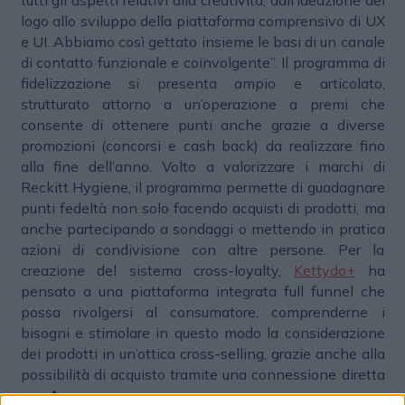
logo allo sviluppo della piattaforma comprensivo di UX
e UI. Abbiamo così gettato insieme le basi di un canale
di contatto funzionale e coinvolgente”. Il programma di
fidelizzazione si presenta ampio e articolato,
strutturato attorno a un’operazione a premi che
consente di ottenere punti anche grazie a diverse
promozioni (concorsi e cash back) da realizzare fino
alla fine dell’anno. Volto a valorizzare i marchi di
Reckitt Hygiene, il programma permette di guadagnare
punti fedeltà non solo facendo acquisti di prodotti, ma
anche partecipando a sondaggi o mettendo in pratica
azioni di condivisione con altre persone. Per la
creazione del sistema cross-loyalty,
Kettydo+
ha
pensato a una piattaforma integrata full funnel che
possa rivolgersi al consumatore, comprenderne i
bisogni e stimolare in questo modo la considerazione
dei prodotti in un’ottica cross-selling, grazie anche alla
possibilità di acquisto tramite una connessione diretta
con
Amazon
.