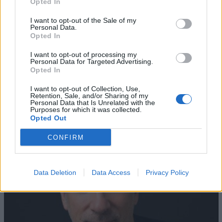
Opted In
I want to opt-out of the Sale of my
Personal Data.
Opted In
I want to opt-out of processing my
Personal Data for Targeted Advertising.
Opted In
AZIENDE E MERCATI
Davide Sechi
31/07/2026
I want to opt-out of Collection, Use,
Retention, Sale, and/or Sharing of my
Dal lusso circolare all’intelligenza artificiale: come
Personal Data that Is Unrelated with the
Lenush Saf costruisce un ecosistema tra creatività,
Purposes for which it was collected.
impresa e musica
Opted Out
CONFIRM
Data Deletion
Data Access
Privacy Policy