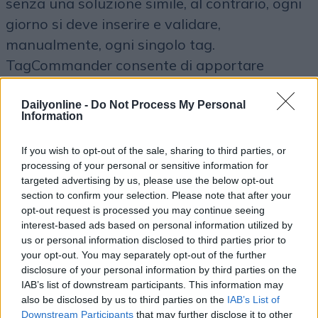
senza una soluzione simile, al contrario, ogni
giorno si deve inserire e validare,
manualmente, ogni singolo tag.
TagCommander consente di apportare
modifiche ai tag in modo semplice e veloce,
senza dover ricorrere alle costose
Dailyonline -
Do Not Process My Personal
Information
competenze di specialisti IT. Con
TagCommander i responsabili marketing
If you wish to opt-out of the sale, sharing to third parties, or
possono utilizzare diverse fonti di dati e
processing of your personal or sensitive information for
targeted advertising by us, please use the below opt-out
implementare nuove misure attraverso vari
section to confirm your selection. Please note that after your
canali in modo molto efficace.
opt-out request is processed you may continue seeing
interest-based ads based on personal information utilized by
us or personal information disclosed to third parties prior to
your opt-out. You may separately opt-out of the further
disclosure of your personal information by third parties on the
IAB’s list of downstream participants. This information may
also be disclosed by us to third parties on the
IAB’s List of
Downstream Participants
that may further disclose it to other