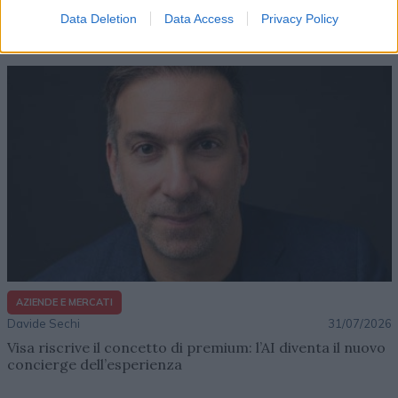
Lenush Saf costruisce un ecosistema tra creatività,
Data Deletion
Data Access
Privacy Policy
impresa e musica
AZIENDE E MERCATI
Davide Sechi
31/07/2026
Visa riscrive il concetto di premium: l’AI diventa il nuovo
concierge dell’esperienza