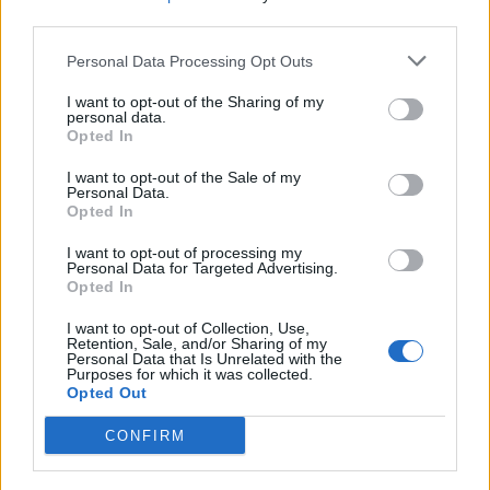
third parties.
Personal Data Processing Opt Outs
Altri articoli che potrebbero piacerti
I want to opt-out of the Sharing of my
personal data.
Opted In
I want to opt-out of the Sale of my
Personal Data.
Opted In
I want to opt-out of processing my
Personal Data for Targeted Advertising.
Opted In
I want to opt-out of Collection, Use,
Retention, Sale, and/or Sharing of my
Personal Data that Is Unrelated with the
Purposes for which it was collected.
Opted Out
AZIENDE E MERCATI
CONFIRM
Davide Sechi
31/07/2026
Dal lusso circolare all’intelligenza artificiale: come