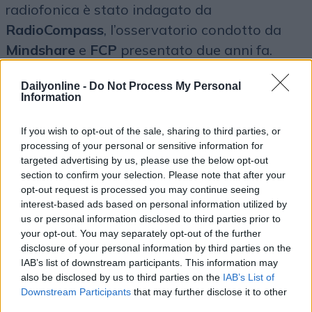
radiofonica è stato indagato da
RadioCompass
, l’osservatorio condotto da
Mindshare
e
FCP
presentato due anni fa.
Secondo quanto risulta a DailyMedia,
Dailyonline -
Do Not Process My Personal
l’osservatorio dovrebbe ripartire e i risultati
Information
dovrebbero essere presentati il prossimo
marzo. In questa edizione si dovrebbe anche
If you wish to opt-out of the sale, sharing to third parties, or
processing of your personal or sensitive information for
prendere in considerazione lo scenario
targeted advertising by us, please use the below opt-out
internazionale.
section to confirm your selection. Please note that after your
opt-out request is processed you may continue seeing
interest-based ads based on personal information utilized by
us or personal information disclosed to third parties prior to
your opt-out. You may separately opt-out of the further
disclosure of your personal information by third parties on the
IAB’s list of downstream participants. This information may
also be disclosed by us to third parties on the
IAB’s List of
Downstream Participants
that may further disclose it to other
third parties.