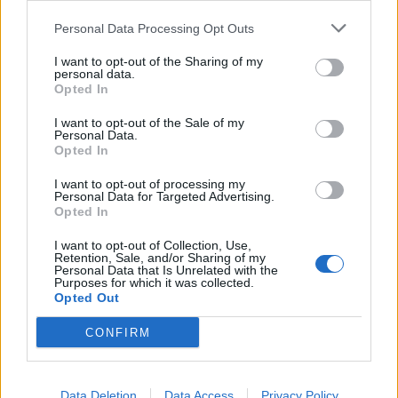
Altri articoli che potrebbero piacerti
Personal Data Processing Opt Outs
I want to opt-out of the Sharing of my
personal data.
Opted In
I want to opt-out of the Sale of my
Personal Data.
Opted In
I want to opt-out of processing my
Personal Data for Targeted Advertising.
Opted In
I want to opt-out of Collection, Use,
Retention, Sale, and/or Sharing of my
Personal Data that Is Unrelated with the
Purposes for which it was collected.
Opted Out
AZIENDE E MERCATI
Davide Sechi
31/07/2026
CONFIRM
Dal lusso circolare all’intelligenza artificiale: come
Lenush Saf costruisce un ecosistema tra creatività,
impresa e musica
Data Deletion
Data Access
Privacy Policy