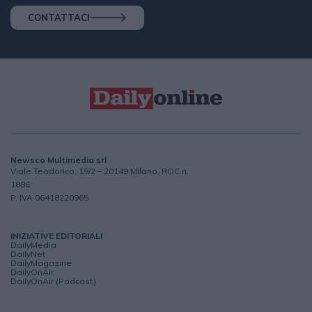
CONTATTACI
Newsco Multimedia srl
Viale Teodorico, 19/2 – 20149 Milano, ROC n.
1886
P. IVA 06418220965
INIZIATIVE EDITORIALI
DailyMedia
DailyNet
DailyMagazine
DailyOnAir
DailyOnAir (Podcast)