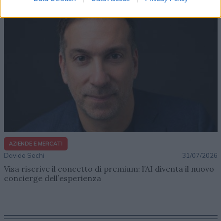
AZIENDE E MERCATI
Davide Sechi
31/07/2026
Visa riscrive il concetto di premium: l’AI diventa il nuovo
concierge dell’esperienza