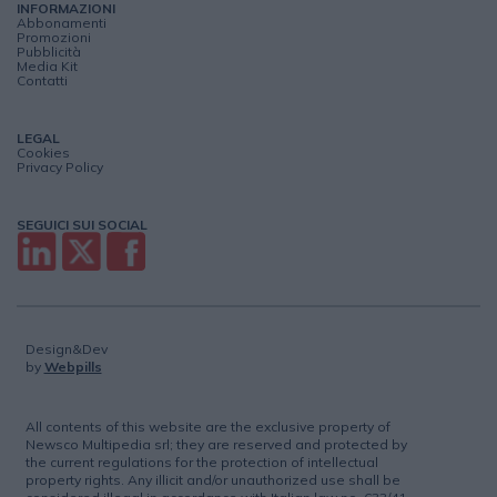
INFORMAZIONI
Abbonamenti
Promozioni
Pubblicità
Media Kit
Contatti
LEGAL
Cookies
Privacy Policy
SEGUICI SUI SOCIAL
Design&Dev
by
Webpills
All contents of this website are the exclusive property of
Newsco Multipedia srl; they are reserved and protected by
the current regulations for the protection of intellectual
property rights. Any illicit and/or unauthorized use shall be