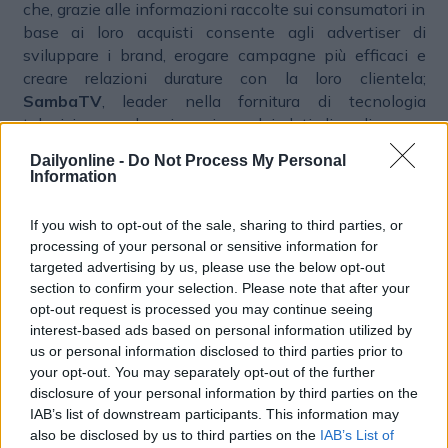
che, grazie alle informazioni raccolte sui consumatori in
base ai loro acquisti consente agli advertiser di
sviluppare i brand, erogare campagne più efficaci e
creare relazioni durature con la loro clientela;
SambaTV
, leader nella fornitura di tecnologia
televisiva per la misurazione dei dati di audience e
delle attività multischermo;
United Internet Media
, il
Dailyonline -
Do Not Process My Personal
cui Target Group Planner eroga messaggi pubblicitari
Information
precisi a un’audience di alta qualità e, in Germania,
conta 38 milioni di utenti unici mensili.
If you wish to opt-out of the sale, sharing to third parties, or
processing of your personal or sensitive information for
Partnership collaborative
targeted advertising by us, please use the below opt-out
section to confirm your selection. Please note that after your
A completamento dell’offerta di addressability,
opt-out request is processed you may continue seeing
Connect supporta anche le soluzioni contestuali di
interest-based ads based on personal information utilized by
oltre una dozzina di provider globali come
Captify,
us or personal information disclosed to third parties prior to
Proximic by Comscore e Seedtag
. Inoltre, la
your opt-out. You may separately opt-out of the further
soluzione si integra con diversi altri fornitori di dati,
disclosure of your personal information by third parties on the
come la piattaforma di misurazione e ottimizzazione
IAB’s list of downstream participants. This information may
also be disclosed by us to third parties on the
IAB’s List of
dell’attention,
Playground xyz
, e lo specialista dello