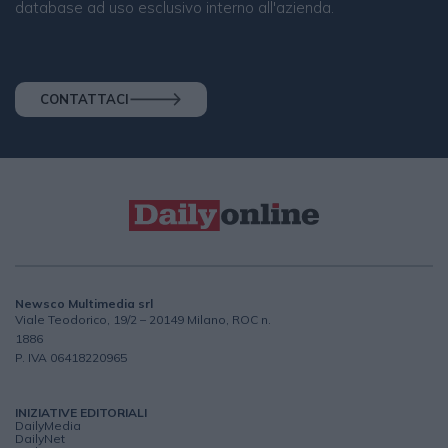
database ad uso esclusivo interno all'azienda.
CONTATTACI
Newsco Multimedia srl
Viale Teodorico, 19/2 – 20149 Milano, ROC n.
1886
P. IVA 06418220965
INIZIATIVE EDITORIALI
DailyMedia
DailyNet