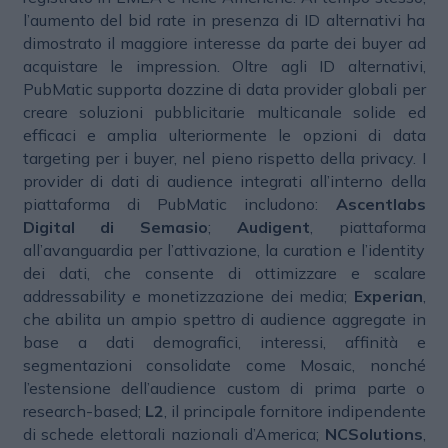
l’aumento del bid rate in presenza di ID alternativi ha
dimostrato il maggiore interesse da parte dei buyer ad
acquistare le impression. Oltre agli ID alternativi,
PubMatic supporta dozzine di data provider globali per
creare soluzioni pubblicitarie multicanale solide ed
efficaci e amplia ulteriormente le opzioni di data
targeting per i buyer, nel pieno rispetto della privacy. I
provider di dati di audience integrati all’interno della
piattaforma di PubMatic includono:
Ascentlabs
Digital di Semasio
;
Audigent
, piattaforma
all’avanguardia per l’attivazione, la curation e l’identity
dei dati, che consente di ottimizzare e scalare
addressability e monetizzazione dei media;
Experian
,
che abilita un ampio spettro di audience aggregate in
base a dati demografici, interessi, affinità e
segmentazioni consolidate come Mosaic, nonché
l’estensione dell’audience custom di prima parte o
research-based;
L2
, il principale fornitore indipendente
di schede elettorali nazionali d’America;
NCSolutions
,