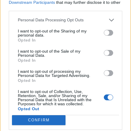
Downstream Participants
that may further disclose it to other
streaming adattivo
SeenThis
, permettendo a
third parties.
PubMatic di offrire ai buyer soluzioni di targeting
olistiche e incentrate sulla privacy. “La nostra mission
Personal Data Processing Opt Outs
è supportare il potenziale infinito dei content creator
su internet - spiega
Amélie Grenier-Bolay, Country
I want to opt-out of the Sharing of my
personal data.
Manager Italy di PubMatic
-. L’attuale contesto
Opted In
normativo incentrato sulla privacy richiede partnership
collaborative e tecnologie integrate. Grazie a Connect,
I want to opt-out of the Sale of my
Personal Data.
siamo stati in grado di sviluppare soluzioni innovative
Opted In
multicanale che, non solo affrontano le sfide poste dal
mutevole panorama del digital advertising, ma
I want to opt-out of processing my
Personal Data for Targeted Advertising.
stabiliscono anche un nuovo standard per una
Opted In
pubblicità efficace e rispettosa della privacy”.
I want to opt-out of Collection, Use,
Retention, Sale, and/or Sharing of my
Personal Data that Is Unrelated with the
PLATFORM
Purposes for which it was collected.
Opted Out
CONFIRM