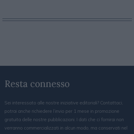
Resta connesso
Sei interessato alle nostre iniziative editoriali? Contattaci,
potrai anche richiedere l’invio per 1 mese in promozione
gratuita delle nostre pubblicazioni. I dati che ci fornirai non
verranno commercializzati in alcun modo, ma conservati nel