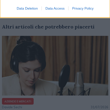
Data Deletion
Data Access
Privacy Policy
Altri articoli che potrebbero piacerti
AZIENDE E MERCATI
Davide Sechi
31/07/2026