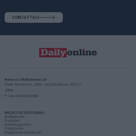
CONTATTACI
Newsco Multimedia srl
Viale Teodorico, 19/2 – 20149 Milano, ROC n.
1886
P. IVA 06418220965
INIZIATIVE EDITORIALI
DailyMedia
DailyNet
DailyMagazine
DailyOnAir
DailyOnAir (Podcast)