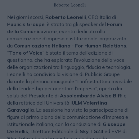
Roberto Leonelli
Nei giorni scorsi,
Roberto Leonelli
, CEO Italia di
Publicis Groupe
, è strato tra gli speaker del
Forum
della Comunicazione
, evento dedicato alla
comunicazione d’impresa e istituzionale, organizzato
da
Comunicazione Italiana - For Human Relations
.
“
Tone of Voice
” è stato il tema dell’edizione di
quest’anno, che ha esplorato l’evoluzione della voce
delle organizzazioni tra linguaggio, fiducia e tecnologia.
Leonelli ha condiviso la visione di Publicis Groupe
durante la plenaria inaugurale “L’infrastruttura invisibile
della leadership per orientare l’impresa”, aperta dai
saluti del Presidente di
Assolombarda
Alvise Biffi
e
della rettrice dell’Università
IULM
Valentina
Garavaglia
. La sessione ha visto la partecipazione di
figure di primo piano della comunicazione d’impresa e
istituzionale italiana, con la conduzione di
Giuseppe
De Bellis
, Direttore Editoriale di
Sky TG24
ed EVP di
Sky Italia
, che gli ha posto alcune domande.