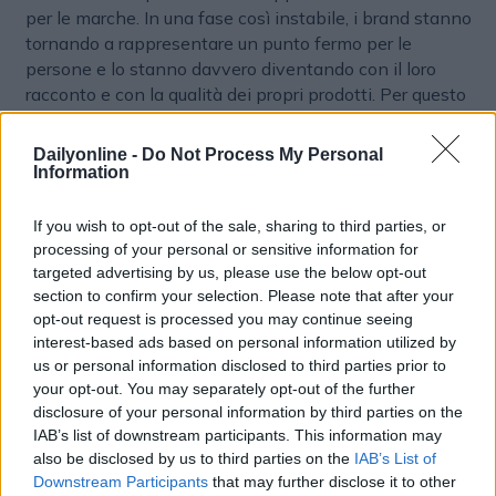
per le marche. In una fase così instabile, i brand stanno
tornando a rappresentare un punto fermo per le
persone e lo stanno davvero diventando con il loro
racconto e con la qualità dei propri prodotti. Per questo
stiamo lavorando molto sul valore della marca: è un
tema che oggi viene riscoperto e su cui si concentra
Dailyonline -
Do Not Process My Personal
una parte significativa delle nostre attività. Allo stesso
Information
tempo, le aziende continuano a perseguire con
decisione l’efficienza. Tuttavia, una volta raggiunti
If you wish to opt-out of the sale, sharing to third parties, or
determinati livelli di ottimizzazione, l’obiettivo non è
processing of your personal or sensitive information for
tagliare gli investimenti, ma valorizzarli. Investire
targeted advertising by us, please use the below opt-out
section to confirm your selection. Please note that after your
meglio è il vero obiettivo: il nostro ruolo è supportare le
opt-out request is processed you may continue seeing
aziende in questa direzione. Il nostro modello si articola
interest-based ads based on personal information utilized by
su tre grandi aree: Connected Media (dati, commerce e
us or personal information disclosed to third parties prior to
influence), Intelligent Creativity (agenzie creative,
your opt-out. You may separately opt-out of the further
produzione ed RP), e Digital Business Transformation
disclosure of your personal information by third parties on the
(Sapient). Per quanto riguarda la prima, vogliamo
IAB’s list of downstream participants. This information may
gestire non solo il paid media, ma anche owned ed
also be disclosed by us to third parties on the
IAB’s List of
earned media dei clienti, e unire tutto grazie ai dati. Sul
Downstream Participants
that may further disclose it to other