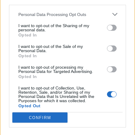
fronte della seconda, vogliamo mettere creatività e
third parties.
produzione insieme, essere end-to-end su questa
Personal Data Processing Opt Outs
filiera, perché solo così possiamo garantire un prodotto
completo ai clienti, di cui abbiamo piena
I want to opt-out of the Sharing of my
responsabilità. La produzione è un punto
personal data.
Opted In
fondamentale del nostro futuro, perché sarà l’area più
impattata dall’automazione e dall’Al. E, di conseguenza,
I want to opt-out of the Sale of my
a noi serve poterla gestire bene e poter lavorare
Personal Data.
Opted In
agilmente su tutti i canali. Per la terza, basti dire che
abbiamo 450 risorse dedicate. Nei giorni scorsi
I want to opt-out of processing my
abbiamo organizzato una giornata di porte aperte con
Personal Data for Targeted Advertising.
Opted In
numerose iniziative dedicate all’Intelligenza Artificiale.
L’obiettivo è portarla alle persone in modo concreto,
I want to opt-out of Collection, Use,
mostrando benefici tangibili e applicazioni pratiche,
Retention, Sale, and/or Sharing of my
Personal Data that Is Unrelated with the
soprattutto per eliminare attività a basso valore e
Purposes for which it was collected.
migliorare l’efficienza quotidiana. Questo è un
Opted Out
passaggio fondamentale: vogliamo che tutte le
CONFIRM
persone sviluppino le competenze necessarie per
utilizzare l’intelligenza artificiale e che la adottino in
modo consapevole. Per quanto riguarda l’evoluzione del