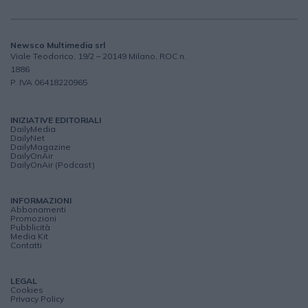
Newsco Multimedia srl
Viale Teodorico, 19/2 – 20149 Milano, ROC n.
1886
P. IVA 06418220965
INIZIATIVE EDITORIALI
DailyMedia
DailyNet
DailyMagazine
DailyOnAir
DailyOnAir (Podcast)
INFORMAZIONI
Abbonamenti
Promozioni
Pubblicità
Media Kit
Contatti
LEGAL
Cookies
Privacy Policy