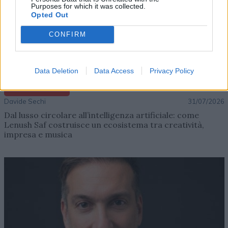
Purposes for which it was collected.
Opted Out
CONFIRM
Data Deletion
Data Access
Privacy Policy
AZIENDE E MERCATI
Davide Sechi
31/07/2026
Dal lusso circolare all’intelligenza artificiale: come
Lenush Saf costruisce un ecosistema tra creatività,
impresa e musica