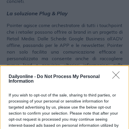
concreti.
La soluzione Plug & Play
Pointer agisce come orchestratore di tutti i touchpoint
che i retailer possono offrire ai brand in un progetto di
Retail Media. Dalle Schede Google Business all’ADV
offline, passando per le APP e le newsletter, Pointer
non solo facilita una comunicazione efficace e
personalizzata ma consente anche di raccogliere
nuove lead e acquisire ulteriori informazioni sulle
attitudini di acquisto degli utenti. Questi dati diventano
Dailyonline -
Do Not Process My Personal
strumenti preziosi per analizzare le performance di
Information
marketing e per arricchire i CRM dei retailer con
informazioni strategiche, aprendo nuove possibilità
If you wish to opt-out of the sale, sharing to third parties, or
per campagne media rivolte ai brand. In conclusione,
processing of your personal or sensitive information for
Pointer è la piattaforma tecnologica che permette ai
targeted advertising by us, please use the below opt-out
retailer di diventare hub di comunicazione e marketing
section to confirm your selection. Please note that after your
di alta precisione, guidando l’evoluzione dell’industria
opt-out request is processed you may continue seeing
verso una comunicazione retail sempre più efficace e
interest-based ads based on personal information utilized by