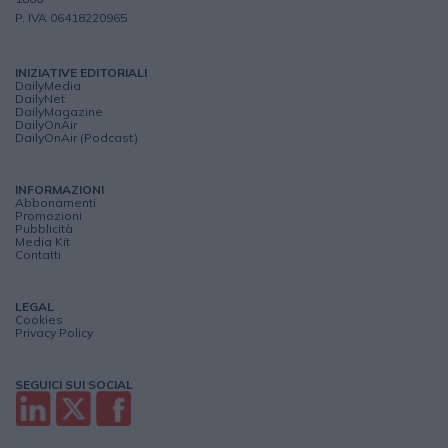
P. IVA 06418220965
INIZIATIVE EDITORIALI
DailyMedia
DailyNet
DailyMagazine
DailyOnAir
DailyOnAir (Podcast)
INFORMAZIONI
Abbonamenti
Promozioni
Pubblicità
Media Kit
Contatti
LEGAL
Cookies
Privacy Policy
SEGUICI SUI SOCIAL