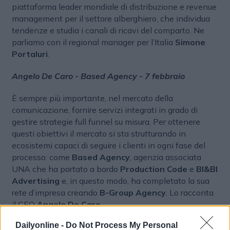
piattaforma leader mondiale di distribuzione e revenue
management per il settore alberghiero, che individua
tendenze e studia i canali di ricavi del comparto. Ne
parliamo con il regional manager per l’Italia
Simone
Portaluri
.
Angelo De Caro - Based Agency - 7 febbraio
È sempre più importante, nel mercato della
comunicazione, fornire servizi integrati in grado di
gestire strategie full funnel su misura. Per ottenere
questi obiettivi il mercato si sta strutturando in
ecosistemi capaci di seguire i clienti in ogni fase del
processo: come
Based Agency
, agenzia associata
UNA che ha portato a bordo
Production Code
e
BI&BI
Advertising
e, in questo modo, ha completato la sua
rete d’impresa creando
B-Group Agency
. Lo racconta
il CEO
Angelo De Caro
Dailyonline -
Do Not Process My Personal