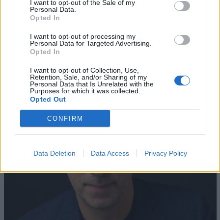
I want to opt-out of the Sale of my
Personal Data.
Opted In
I want to opt-out of processing my
AZIENDE E MERCATI
Personal Data for Targeted Advertising.
Davide Sechi
31/07/2026
Opted In
Dal lusso circolare all’intelligenza artificiale: come
Lenush Saf costruisce un ecosistema tra creatività,
I want to opt-out of Collection, Use,
Retention, Sale, and/or Sharing of my
impresa e musica
Personal Data that Is Unrelated with the
Purposes for which it was collected.
Opted Out
CONFIRM
Data Deletion
Data Access
Privacy Policy