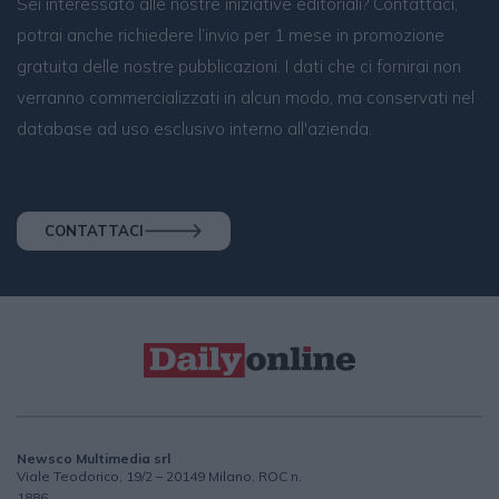
Sei interessato alle nostre iniziative editoriali? Contattaci,
potrai anche richiedere l’invio per 1 mese in promozione
gratuita delle nostre pubblicazioni. I dati che ci fornirai non
verranno commercializzati in alcun modo, ma conservati nel
database ad uso esclusivo interno all'azienda.
CONTATTACI
Newsco Multimedia srl
Viale Teodorico, 19/2 – 20149 Milano, ROC n.
1886