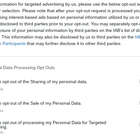
 India e la Confederation of Asian
formation for targeted advertising by us, please use the below opt-out s
r selection. Please note that after your opt-out request is processed y
ssociations, per citarne alcune.
eing interest-based ads based on personal information utilized by us or
disclosed to third parties prior to your opt-out. You may separately opt-
o come obiettivi del suo mandato
losure of your personal information by third parties on the IAB’s list of
amento della membership, nonché la
. This information may also be disclosed by us to third parties on the
IA
Participants
that may further disclose it to other third parties.
apitoli esistenti e l’apertura di
er perseguire la leadership di
l Data Processing Opt Outs
re attività utili all’industry del
o opt-out of the Sharing of my personal data.
unicazione a livello globale - ha
In
a -. IAA, secondo il ridisegno della
o opt-out of the Sale of my Personal Data.
rebbe essere prontamente
In
 “Global Compass” della marketing
to opt-out of processing my Personal Data for Targeted
dustry”.
ing.
In