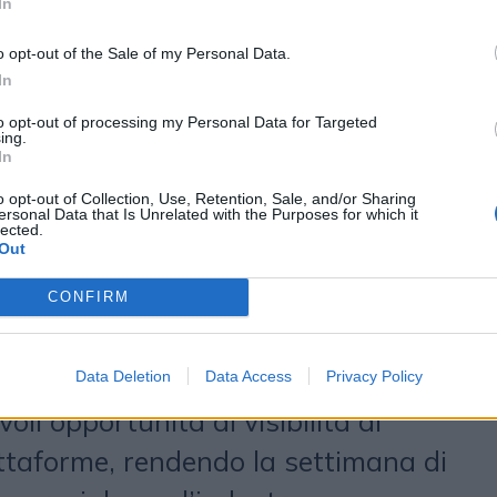
In
ca che la TV continua a rivestire,
o opt-out of the Sale of my Personal Data.
na volta anche dal successo di
In
. Nel complesso comunque per il
to opt-out of processing my Personal Data for Targeted
e il saldo atteso dovrebbe essere
ing.
In
 quello generale. “Il Festival di
o opt-out of Collection, Use, Retention, Sale, and/or Sharing
mente superato il passaggio della
ersonal Data that Is Unrelated with the Purposes for which it
lected.
Out
Conti, confermandosi come evento
uper Bowl per il mercato
CONFIRM
, capace di garantire fino a 17.1
 coperture del 30% con un unico
Data Deletion
Data Access
Privacy Policy
oli opportunità di visibilità ai
ttaforme, rendendo la settimana di