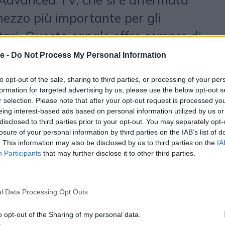
mezzo più importante per gli
tari. Questo canale offre sempre di
tà per le aziende nel panorama
e -
Do Not Process My Personal Information
ione. Inoltre, l’apertura alla
to opt-out of the sale, sharing to third parties, or processing of your per
ose piattaforme come Amazon
formation for targeted advertising by us, please use the below opt-out s
r selection. Please note that after your opt-out request is processed y
 Disney+ potrà portare il comparto
eing interest-based ads based on personal information utilized by us or
disclosed to third parties prior to your opt-out. You may separately opt-
re i 660 milioni di euro (+25% vs
losure of your personal information by third parties on the IAB’s list of
guarda la Tv lineare, OMG stima
. This information may also be disclosed by us to third parties on the
IA
Participants
that may further disclose it to other third parties.
el 2025, con una riduzione del -2%,
 eventi sportivi. Tuttavia, è
l Data Processing Opt Outs
re che il 2024 ha registrato ottimi
escita del +7,3%, dimostrando
o opt-out of the Sharing of my personal data.