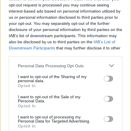
Volevamo uno strumento chiuso, focalizzato e
opt-out request is processed you may continue seeing
perfettamente adattato al nostro lavoro. Ci aiuta nella
interest-based ads based on personal information utilized by
gestione di grandi quantità di documentazione, come le
us or personal information disclosed to third parties prior to
your opt-out. You may separately opt-out of the further
guideline di eventi complessi quali Olimpiadi o
disclosure of your personal information by third parties on the
Mondiali, consentendoci di razionalizzare le
IAB’s list of downstream participants. This information may
informazioni e accelerare i processi. Inoltre utilizziamo
also be disclosed by us to third parties on the
IAB’s List of
l’intelligenza artificiale per visualizzare i progetti.
Downstream Participants
that may further disclose it to other
Quando si racconta un’attivazione o un evento, non
third parties.
sempre è facile renderlo immediatamente
comprensibile. Attraverso immagini generate
Personal Data Processing Opt Outs
dall’intelligenza artificiale possiamo mostrare
I want to opt-out of the Sharing of my
concretamente ciò che immaginiamo».
personal data.
Opted In
Esiste il rischio di un’omologazione nell’utilizzo di
I want to opt-out of the Sale of my
questi strumenti?
Personal Data.
Opted In
«Il rischio esiste se si utilizzano strumenti
standardizzati. Per questo abbiamo investito nella
I want to opt-out of processing my
Personal Data for Targeted Advertising.
creazione di una piattaforma proprietaria. Strumenti
Opted In
generalisti vengono utilizzati da chiunque e per