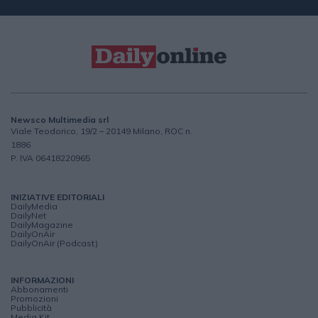
Newsco Multimedia srl
Viale Teodorico, 19/2 – 20149 Milano, ROC n.
1886
P. IVA 06418220965
INIZIATIVE EDITORIALI
DailyMedia
DailyNet
DailyMagazine
DailyOnAir
DailyOnAir (Podcast)
INFORMAZIONI
Abbonamenti
Promozioni
Pubblicità
Media Kit