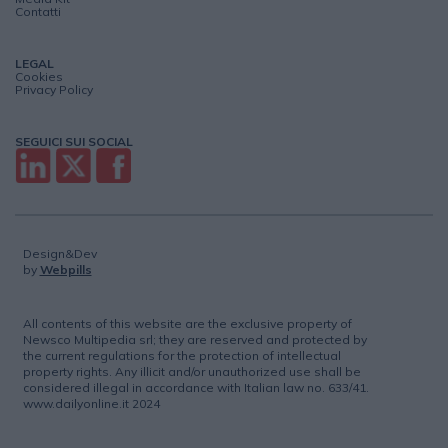
Contatti
LEGAL
Cookies
Privacy Policy
SEGUICI SUI SOCIAL
Design&Dev
by
Webpills
All contents of this website are the exclusive property of
Newsco Multipedia srl; they are reserved and protected by
the current regulations for the protection of intellectual
property rights. Any illicit and/or unauthorized use shall be
considered illegal in accordance with Italian law no. 633/41.
www.dailyonline.it 2024