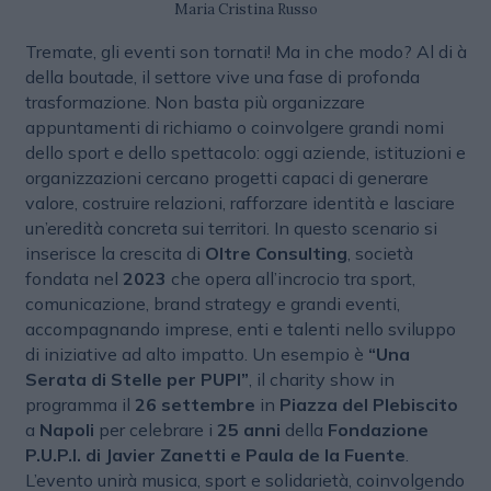
Maria Cristina Russo
Tremate, gli eventi son tornati! Ma in che modo? Al di à
della boutade, il settore vive una fase di profonda
trasformazione. Non basta più organizzare
appuntamenti di richiamo o coinvolgere grandi nomi
dello sport e dello spettacolo: oggi aziende, istituzioni e
organizzazioni cercano progetti capaci di generare
valore, costruire relazioni, rafforzare identità e lasciare
un’eredità concreta sui territori. In questo scenario si
inserisce la crescita di
Oltre Consulting
, società
fondata nel
2023
che opera all’incrocio tra sport,
comunicazione, brand strategy e grandi eventi,
accompagnando imprese, enti e talenti nello sviluppo
di iniziative ad alto impatto. Un esempio è
“Una
Serata di Stelle per PUPI”
, il charity show in
programma il
26 settembre
in
Piazza del Plebiscito
a
Napoli
per celebrare i
25 anni
della
Fondazione
P.U.P.I. di Javier Zanetti e Paula de la Fuente
.
L’evento unirà musica, sport e solidarietà, coinvolgendo