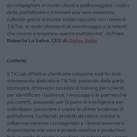
accompagnare in nostri clienti a padroneggiare i codici
della piattaforma e a trovare una vera risonanza
culturale grazie al nostro solido rapporto con i team di
TikTok, ai nostri strumenti di monitoraggio e ai talenti
che vivono e respirano questa piattaforma”, dichiara
Roberta La Selva, CEO di
Ogilvy Italia
.
L’offerta
Il TK.Lab offrirà ai clienti una soluzione end-to-end
interamente dedicata a TikTok: partendo dalla parte
strategica, attraverso sessioni di training per i clienti,
per identificare l’audience, i messaggi e le partnership
più corretti; passando per la parte di Intelligence per
individuare, conoscere e capire le ultime tendenze di
piattaforma. Contenuti prodotti da talent, creator e
influencer saranno i protagonisti e i brand avranno a
disposizione una vera e propria creative e production
hub in grado di creare e produrre, in autonomia, i propri