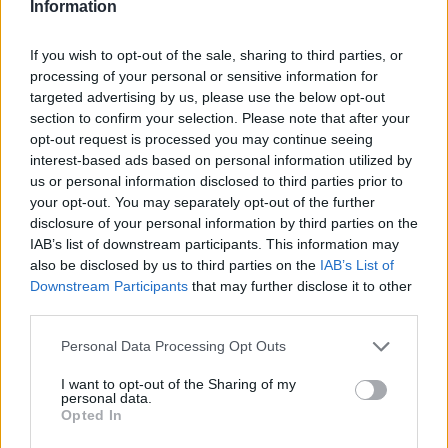
TK.Lab, che coinvolge più di 20 Paesi fra Europa, Sud
Information
Africa, Nord America, America Latina e Asia
appartenenti al network. “Oggi per un brand è
If you wish to opt-out of the sale, sharing to third parties, or
essenziale costruire una relazione duratura con il
processing of your personal or sensitive information for
proprio target e proporre contenuti affini agli interessi
targeted advertising by us, please use the below opt-out
section to confirm your selection. Please note that after your
delle diverse audience, con un tono di voce autentico e
opt-out request is processed you may continue seeing
ingaggiante. TikTok, oltre a favorire questo scambio, è
interest-based ads based on personal information utilized by
uno dei principali luoghi di discovery di nuovi prodotti e
us or personal information disclosed to third parties prior to
servizi e la più grande piattaforma di ispirazione e
your opt-out. You may separately opt-out of the further
intrattenimento per gli utenti. Per questo, crediamo che
disclosure of your personal information by third parties on the
TikTok non possa più essere escluso dalla
IAB’s list of downstream participants. This information may
pianificazione social di un brand - aggiunge Carola
also be disclosed by us to third parties on the
IAB’s List of
Bracci -. TK.Lab nasce proprio per accompagnare tutti i
Downstream Participants
that may further disclose it to other
nostri clienti all’interno della piattaforma, per fornire
third parties.
servizi integrati che permettano a un brand di costruire
Personal Data Processing Opt Outs
una presenza a 360°, coerente sia con i propri valori e
posizionamento, che con la grammatica e le specificità
I want to opt-out of the Sharing of my
di TikTok”.
personal data.
Opted In