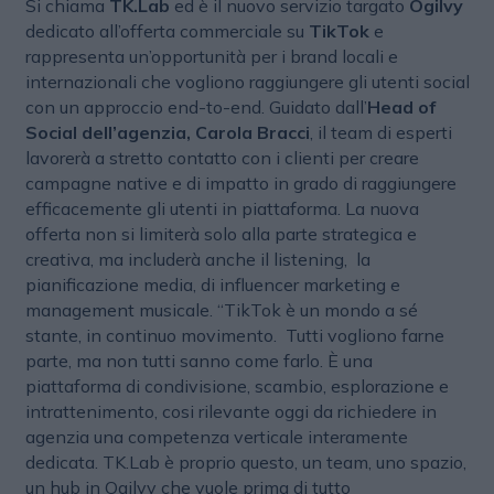
Si chiama
TK.Lab
ed è il nuovo servizio targato
Ogilvy
dedicato all’offerta commerciale su
TikTok
e
rappresenta un’opportunità per i brand locali e
internazionali che vogliono raggiungere gli utenti social
con un approccio end-to-end. Guidato dall’
Head of
Social dell’agenzia, Carola Bracci
, il team di esperti
lavorerà a stretto contatto con i clienti per creare
campagne native e di impatto in grado di raggiungere
efficacemente gli utenti in piattaforma. La nuova
offerta non si limiterà solo alla parte strategica e
creativa, ma includerà anche il listening, la
pianificazione media, di influencer marketing e
management musicale. “TikTok è un mondo a sé
stante, in continuo movimento. Tutti vogliono farne
parte, ma non tutti sanno come farlo. È una
piattaforma di condivisione, scambio, esplorazione e
intrattenimento, cosi rilevante oggi da richiedere in
agenzia una competenza verticale interamente
dedicata. TK.Lab è proprio questo, un team, uno spazio,
un hub in Ogilvy che vuole prima di tutto