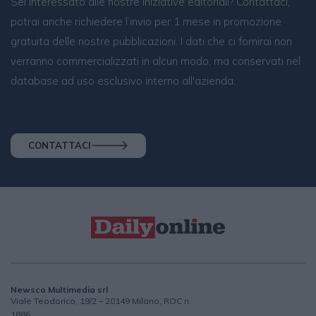
Sei interessato alle nostre iniziative editoriali? Contattaci,
potrai anche richiedere l’invio per 1 mese in promozione
gratuita delle nostre pubblicazioni. I dati che ci fornirai non
verranno commercializzati in alcun modo, ma conservati nel
database ad uso esclusivo interno all'azienda.
CONTATTACI
Newsco Multimedia srl
Viale Teodorico, 19/2 – 20149 Milano, ROC n.
1886