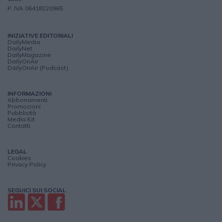
P. IVA 06418220965
INIZIATIVE EDITORIALI
DailyMedia
DailyNet
DailyMagazine
DailyOnAir
DailyOnAir (Podcast)
INFORMAZIONI
Abbonamenti
Promozioni
Pubblicità
Media Kit
Contatti
LEGAL
Cookies
Privacy Policy
SEGUICI SUI SOCIAL