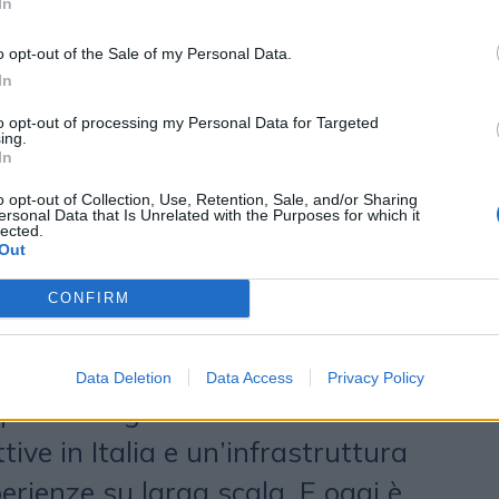
ne grafica, che completa l’offerta
In
ing e comunicazione. A guidare
o opt-out of the Sale of my Personal Data.
In
e con esperienza diretta sul
to opt-out of processing my Personal Data for Targeted
azzi
- manager e imprenditore
ing.
In
tertainment, travel e consulenza,
o opt-out of Collection, Use, Retention, Sale, and/or Sharing
 gestione operativa di format
ersonal Data that Is Unrelated with the Purposes for which it
lected.
ategia aziendale, e
Armando
Out
rismo e produzione eventi, già alla
CONFIRM
eventi di ScuolaZoo e coordinatore
l risultato di un’evoluzione
Data Deletion
Data Access
Privacy Policy
po che negli anni ha costruito
ve in Italia e un’infrastruttura
erienze su larga scala. E oggi è