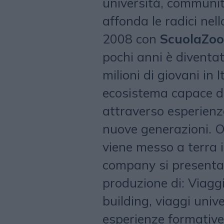
università, community
affonda le radici nell
2008 con
ScuolaZoo
pochi anni è diventa
milioni di giovani in 
ecosistema capace di
attraverso esperienze
nuove generazioni. 
viene messo a terra 
company si presenta
produzione di: Viag
building, viaggi unive
esperienze formative)