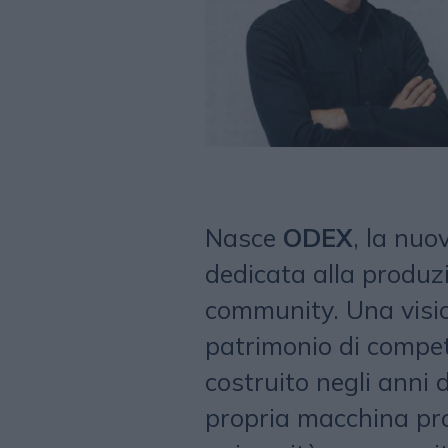
Nasce
ODEX
, la nu
dedicata alla produz
community. Una visio
patrimonio di compete
costruito negli anni
propria macchina prod