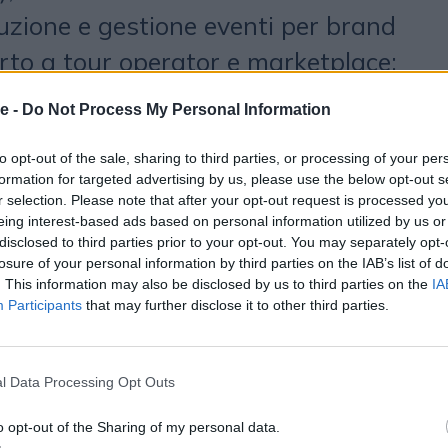
uzione e gestione eventi per brand
to a tour operator e marketplace:
ina produttiva già rodata,
e -
Do Not Process My Personal Information
aff qualificati selezionati, formati e
to opt-out of the sale, sharing to third parties, or processing of your per
ecifici. Il core business è chiaro:
formation for targeted advertising by us, please use the below opt-out s
enti per community, in tutto il
r selection. Please note that after your opt-out request is processed y
eing interest-based ads based on personal information utilized by us or
ingue per un approccio fortemente
disclosed to third parties prior to your opt-out. You may separately opt-
losure of your personal information by third parties on the IAB’s list of
riven”: un team interno di oltre 15
. This information may also be disclosed by us to third parties on the
IA
Participants
that may further disclose it to other third parties.
etwork di 170 risorse distribuite
ado di attivarsi rapidamente su
A questo si affianca
SHIFT -
l Data Processing Opt Outs
y
, la divisione dedicata a contenuti,
o opt-out of the Sharing of my personal data.