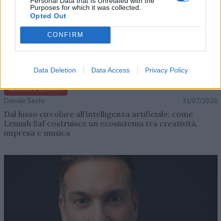
Personal Data that Is Unrelated with the
Purposes for which it was collected.
Opted Out
CONFIRM
Data Deletion
Data Access
Privacy Policy
AZIENDE E MERCATI
Davide Sechi
31/07/2026
Dal lusso circolare all’intelligenza artificiale: come
Lenush Saf costruisce un ecosistema tra creatività,
impresa e musica