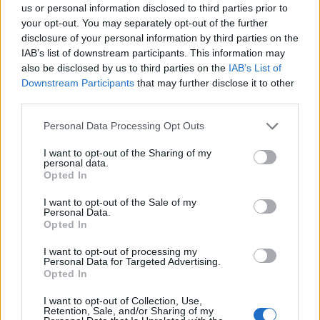
us or personal information disclosed to third parties prior to
Kellanova sarà supportata a livello globale grazie alla
your opt-out. You may separately opt-out of the further
The Full View di NIQ che comprende lo studio del
disclosure of your personal information by third parties on the
comportamento dei consumatori per una guida
IAB’s list of downstream participants. This information may
strategica veloce e intelligente”.
also be disclosed by us to third parties on the
IAB’s List of
Downstream Participants
that may further disclose it to other
third parties.
Personal Data Processing Opt Outs
I want to opt-out of the Sharing of my
personal data.
Opted In
I want to opt-out of the Sale of my
Personal Data.
Opted In
Altri articoli che potrebbero piacerti
I want to opt-out of processing my
Personal Data for Targeted Advertising.
Opted In
I want to opt-out of Collection, Use,
Retention, Sale, and/or Sharing of my