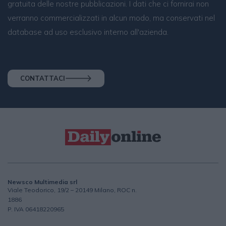
gratuita delle nostre pubblicazioni. I dati che ci fornirai non
verranno commercializzati in alcun modo, ma conservati nel
database ad uso esclusivo interno all'azienda.
CONTATTACI
Newsco Multimedia srl
Viale Teodorico, 19/2 – 20149 Milano, ROC n.
1886
P. IVA 06418220965