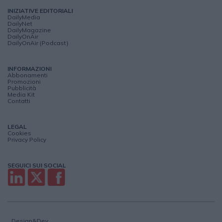
INIZIATIVE EDITORIALI
DailyMedia
DailyNet
DailyMagazine
DailyOnAir
DailyOnAir (Podcast)
INFORMAZIONI
Abbonamenti
Promozioni
Pubblicità
Media Kit
Contatti
LEGAL
Cookies
Privacy Policy
SEGUICI SUI SOCIAL
Design&Dev