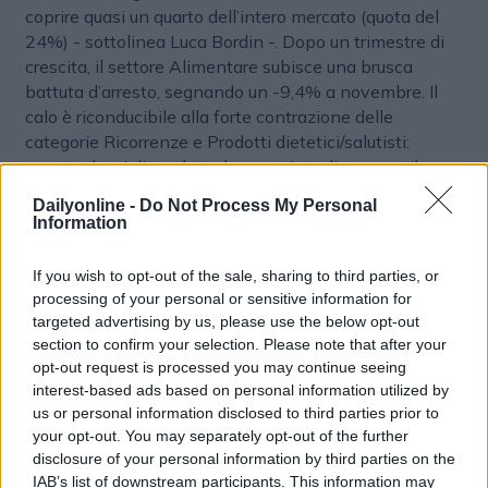
coprire quasi un quarto dell’intero mercato (quota del
24%) - sottolinea Luca Bordin -. Dopo un trimestre di
crescita, il settore Alimentare subisce una brusca
battuta d’arresto, segnando un -9,4% a novembre. Il
calo è riconducibile alla forte contrazione delle
categorie Ricorrenze e Prodotti dietetici/salutisti:
queste classi di prodotto hanno visto dimezzare il
proprio valore (-54%), con un impatto diretto sulla
Dailyonline -
Do Not Process My Personal
quota di mercato all’interno del settore, scesa dal 12%
Information
al 6%”.
If you wish to opt-out of the sale, sharing to third parties, or
processing of your personal or sensitive information for
targeted advertising by us, please use the below opt-out
section to confirm your selection. Please note that after your
opt-out request is processed you may continue seeing
interest-based ads based on personal information utilized by
us or personal information disclosed to third parties prior to
your opt-out. You may separately opt-out of the further
disclosure of your personal information by third parties on the
IAB’s list of downstream participants. This information may