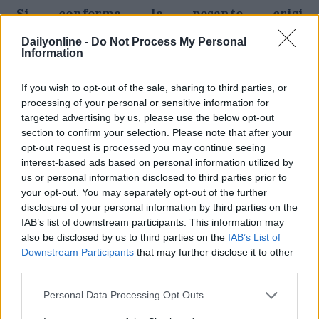
Si conferma la pesante crisi
dell’advertising per il mezzo tv; andamenti
positivi per La7 e Sky, cali per Rai,
Dailyonline -
Do Not Process My Personal
Information
Discovery e Mediaset che paga l’assenza dei
ricavi da sport e calcio pay, e dei Mondiali
If you wish to opt-out of the sale, sharing to third parties, or
di Silvia Antonini
processing of your personal or sensitive information for
targeted advertising by us, please use the below opt-out
section to confirm your selection. Please note that after your
opt-out request is processed you may continue seeing
Il mercato pubblicitario continua a segnare
interest-based ads based on personal information utilized by
pesantemente il passo anche nei primi sette mesi
us or personal information disclosed to third parties prior to
your opt-out. You may separately opt-out of the further
dell’anno, confermando un trend in discesa del 6,6%
disclosure of your personal information by third parties on the
rispetto allo stesso periodo del 2018.
IAB’s list of downstream participants. This information may
Complessivamente gli investimenti si sono attestati a
also be disclosed by us to third parties on the
IAB’s List of
quota 2,077 miliardi di euro; nel solo mese di luglio la
Downstream Participants
that may further disclose it to other
tendenza è ancora più negativa con un calo del 9,8%
third parties.
sullo stesso mese dell’anno scorso.
La migliore
performance del periodo la registra La7, in
Personal Data Processing Opt Outs
crescita del 5,3% sui primi sette mesi dell’anno