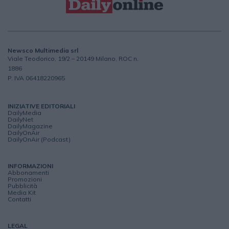
Newsco Multimedia srl
Viale Teodorico, 19/2 – 20149 Milano, ROC n.
1886
P. IVA 06418220965
INIZIATIVE EDITORIALI
DailyMedia
DailyNet
DailyMagazine
DailyOnAir
DailyOnAir (Podcast)
INFORMAZIONI
Abbonamenti
Promozioni
Pubblicità
Media Kit
Contatti
LEGAL