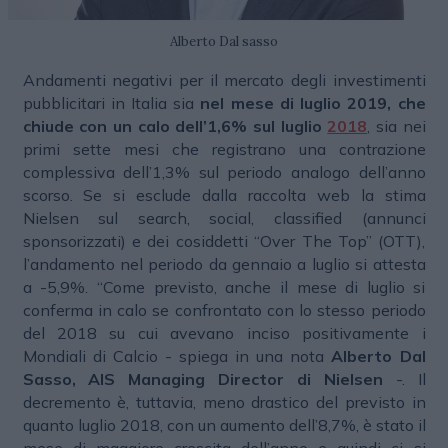
Alberto Dal sasso
Andamenti negativi per il mercato degli investimenti
pubblicitari in Italia sia
nel mese di luglio 2019, che
chiude con un calo dell’1,6% sul luglio
2018
, sia nei
primi sette mesi che registrano una contrazione
complessiva dell’1,3% sul periodo analogo dell’anno
scorso. Se si esclude dalla raccolta web la stima
Nielsen sul search, social, classified (annunci
sponsorizzati) e dei cosiddetti “Over The Top” (OTT),
l’andamento nel periodo da gennaio a luglio si attesta
a -5,9%. “Come previsto, anche il mese di luglio si
conferma in calo se confrontato con lo stesso periodo
del 2018 su cui avevano inciso positivamente i
Mondiali di Calcio - spiega in una nota
Alberto Dal
Sasso, AIS Managing Director di Nielsen
-. Il
decremento è, tuttavia, meno drastico del previsto in
quanto luglio 2018, con un aumento dell’8,7%, è stato il
mese di maggiore crescita dell’anno e quindi ci si