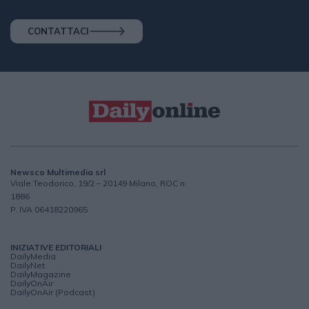
CONTATTACI
Newsco Multimedia srl
Viale Teodorico, 19/2 – 20149 Milano, ROC n.
1886
P. IVA 06418220965
INIZIATIVE EDITORIALI
DailyMedia
DailyNet
DailyMagazine
DailyOnAir
DailyOnAir (Podcast)