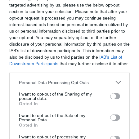
targeted advertising by us, please use the below opt-out
insight sui comportamenti di visione degli abbonati
section to confirm your selection. Please note that after your
alle previsioni sulla reach delle campagne per guidare
opt-out request is processed you may continue seeing
le pianificazioni. Dalle partnership con operatori di
interest-based ads based on personal information utilized by
mercato (
Snowflake
e
Amazon Web Services
per
us or personal information disclosed to third parties prior to
data storage; agenzie media), allo sviluppo del
your opt-out. You may separately opt-out of the further
programmatic sfruttando la tecnologia di Dynamic Ad
disclosure of your personal information by third parties on the
Insertion. Queste funzionalità saranno disponibili
IAB’s list of downstream participants. This information may
quest’estate negli Stati Uniti e in Canada, e negli altri
also be disclosed by us to third parties on the
IAB’s List of
paesi entro la fine dell’anno. Inoltre, è in fase di
Downstream Participants
that may further disclose it to other
third parties.
abilitazione il targeting programmatic del pubblico in
tutti i paesi che offrono il piano con pubblicità su
Personal Data Processing Opt Outs
Amazon DSP
entro il 1° giugno e su
Yahoo DSP
nei
mesi successivi; e di ampliamento degli strumenti di
I want to opt-out of the Sharing of my
personal data.
ottimizzazione delle conversioni.
Opted In
Titoli in arrivo
I want to opt-out of the Sale of my
Personal Data.
Opted In
Numerose le novità annunciate da
Bela Bajaria
, Chief
Content Officer, tra cui la sesta stagione di ‘
Emily in
I want to opt-out of processing my