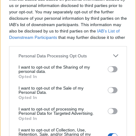
us or personal information disclosed to third parties prior to
I servizi disponibili attraverso Mexedia ON sono
your opt-out. You may separately opt-out of the further
molteplici: tra questi la
Dashboard Omnicanale, il
disclosure of your personal information by third parties on the
IAB’s list of downstream participants. This information may
Flowbuilder, la Data Room e la Billing Platform
. In
also be disclosed by us to third parties on the
IAB’s List of
particolare, la Dashboard Omnicanale consente di
Downstream Participants
that may further disclose it to other
connettersi con i propri clienti sul loro canale preferito,
third parties.
creando un flusso di comunicazione sempre coerente e
in linea con le conversazioni precedenti. Inoltre,
Personal Data Processing Opt Outs
tramite la super app sarà possibile ottimizzare anche il
lavoro dei propri collaboratori, automatizzando le
I want to opt-out of the Sharing of my
personal data.
attività di routine a basso valore aggiunto, per esempio
Opted In
mediante Virtual Assistant e Chatbot, e ricorrendo a
modelli di AI per una risposta immediata ed efficace.
I want to opt-out of the Sale of my
Personal Data.
Grazie ai Flowbuilder centralizzati, si possono altresì
Opted In
massimizzare le automazioni aziendali, eliminando i
processi manuali, ma anche integrando agevolmente
I want to opt-out of processing my
Personal Data for Targeted Advertising.
l’ecosistema tecnologico esistente con le soluzioni di
Opted In
Mexedia ON, come nel caso di un CRM proprietario.
Infine, mediante la Data Room, aziende e
I want to opt-out of Collection, Use,
Retention, Sale, and/or Sharing of my