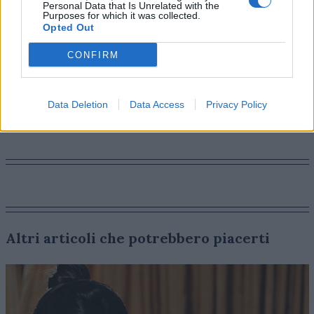
organizzazioni possono monitorare da un’unica
Personal Data that Is Unrelated with the
Purposes for which it was collected.
dashboard il successo delle loro operazioni, analizzare i
Opted Out
KPIs rispetto ad ogni fase del customer journey, così da
poter incrementare la soddisfazione del cliente.
CONFIRM
PLATFORM
Data Deletion
Data Access
Privacy Policy
Altri articoli che potrebbero piacerti