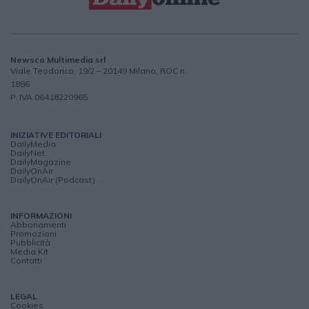
Newsco Multimedia srl
Viale Teodorico, 19/2 – 20149 Milano, ROC n.
1886
P. IVA 06418220965
INIZIATIVE EDITORIALI
DailyMedia
DailyNet
DailyMagazine
DailyOnAir
DailyOnAir (Podcast)
INFORMAZIONI
Abbonamenti
Promozioni
Pubblicità
Media Kit
Contatti
LEGAL
Cookies