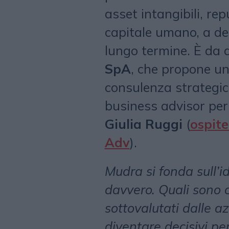
asset intangibili, re
capitale umano, a de
lungo termine. È da q
SpA
, che propone u
consulenza strategic
business advisor per
Giulia Ruggi
(
ospite
Adv
).
Mudra si fonda sull’id
davvero. Quali sono og
sottovalutati dalle 
diventare decisivi per