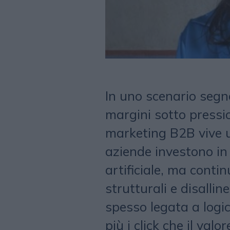
In uno scenario segn
margini sotto pressio
marketing B2B vive 
aziende investono in 
artificiale, ma conti
strutturali e disallin
spesso legata a logi
più i click che il val