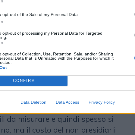
In
enti. Poi c’è il capitale relazionale
o opt-out of the Sale of my Personal Data.
 l’organizzazione, perché le
In
rrono nei processi, ma tra persone
to opt-out of processing my Personal Data for Targeted
ing.
l’altra e collaborano. Infine c’è la
In
 capire se vendere viene
o opt-out of Collection, Use, Retention, Sale, and/or Sharing
ersonal Data that Is Unrelated with the Purposes for which it
lected.
 nobile o un male necessario. I
Out
mente: tra il 70% e il 90% dei
CONFIRM
 per mancanza di capitali o per
ne, ma per fattori umani che
Data Deletion
Data Access
Privacy Policy
 davvero a mostrare. Gli asset
cili da misurare e quindi spesso si
o, ma il costo del non presidiarli