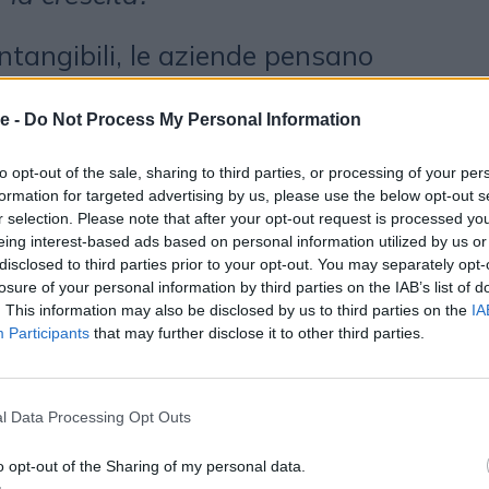
ntangibili, le aziende pensano
tazione, ed è corretto, ma in
e -
Do Not Process My Personal Information
ultimi della lista se vogliamo
che abbiano un impatto reale su
to opt-out of the sale, sharing to third parties, or processing of your per
formation for targeted advertising by us, please use the below opt-out s
i asset davvero sottovalutati, quelli
r selection. Please note that after your opt-out request is processed y
eing interest-based ads based on personal information utilized by us or
i progetti prima ancora che
disclosed to third parties prior to your opt-out. You may separately opt-
chiarezza della leadership, il
losure of your personal information by third parties on the IAB’s list of
. This information may also be disclosed by us to third parties on the
IA
interno e la cultura commerciale. La
Participants
that may further disclose it to other third parties.
rship non è il carisma, ma la
 decisioni e non tornare
l Data Processing Opt Outs
opri passi. Ancora oggi molte
o opt-out of the Sharing of my personal data.
ezione in corsa, generando