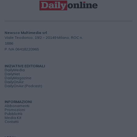
Newsco Multimedia srl
Viale Teodorico, 19/2 – 20149 Milano, ROC n.
1886
P. IVA 06418220965
INIZIATIVE EDITORIALI
DailyMedia
DailyNet
DailyMagazine
DailyOnAir
DailyOnAir (Podcast)
INFORMAZIONI
Abbonamenti
Promozioni
Pubblicità
Media Kit
Contatti