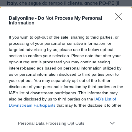
Italy
, che segue da tempo il cliente, anche
PO-PE
(il
Creative Studio di
Francesco Poletti
e
Federico
Pepe
), McCann Worldgroup Italy e SMALL. Ora –
Dailyonline -
Do Not Process My Personal
sempre secondo quanto risulta al nostro giornale – la
Information
rosa delle gareggianti si sarebbe ridotta a due, con una
finale tra l’agenzia di
WPP
e Po-PE.
If you wish to opt-out of the sale, sharing to third parties, or
processing of your personal or sensitive information for
targeted advertising by us, please use the below opt-out
section to confirm your selection. Please note that after your
opt-out request is processed you may continue seeing
interest-based ads based on personal information utilized by
us or personal information disclosed to third parties prior to
your opt-out. You may separately opt-out of the further
disclosure of your personal information by third parties on the
IAB’s list of downstream participants. This information may
also be disclosed by us to third parties on the
IAB’s List of
Altri articoli che potrebbero piacerti
Downstream Participants
that may further disclose it to other
third parties.
Personal Data Processing Opt Outs