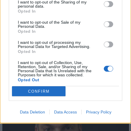
I want to opt-out of the Sharing of my
personal data.
Opted In
I want to opt-out of the Sale of my
Personal Data.
Opted In
I want to opt-out of processing my
Personal Data for Targeted Advertising.
Opted In
I want to opt-out of Collection, Use,
AZIENDE E MERCATI
Retention, Sale, and/or Sharing of my
Davide Sechi
31/07/2026
Personal Data that Is Unrelated with the
Purposes for which it was collected.
Dal lusso circolare all’intelligenza artificiale: come
Opted Out
Lenush Saf costruisce un ecosistema tra creatività,
impresa e musica
CONFIRM
Data Deletion
Data Access
Privacy Policy