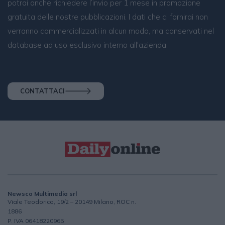
potrai anche richiedere l’invio per 1 mese in promozione
gratuita delle nostre pubblicazioni. I dati che ci fornirai non
verranno commercializzati in alcun modo, ma conservati nel
database ad uso esclusivo interno all'azienda.
CONTATTACI
Newsco Multimedia srl
Viale Teodorico, 19/2 – 20149 Milano, ROC n.
1886
P. IVA 06418220965