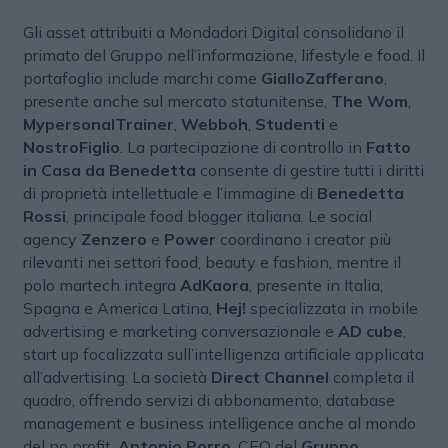
Gli asset attribuiti a Mondadori Digital consolidano il
primato del Gruppo nell’informazione, lifestyle e food. Il
portafoglio include marchi come
GialloZafferano
,
presente anche sul mercato statunitense,
The Wom
,
MypersonalTrainer
,
Webboh
,
Studenti
e
NostroFiglio
. La partecipazione di controllo in
Fatto
in Casa da Benedetta
consente di gestire tutti i diritti
di proprietà intellettuale e l’immagine di
Benedetta
Rossi
, principale food blogger italiana. Le social
agency
Zenzero
e
Power
coordinano i creator più
rilevanti nei settori food, beauty e fashion, mentre il
polo martech integra
AdKaora
, presente in Italia,
Spagna e America Latina,
Hej!
specializzata in mobile
advertising e marketing conversazionale e
AD cube
,
start up focalizzata sull’intelligenza artificiale applicata
all’advertising. La società
Direct Channel
completa il
quadro, offrendo servizi di abbonamento, database
management e business intelligence anche al mondo
del no profit.
Antonio Porro
, CEO del
Gruppo