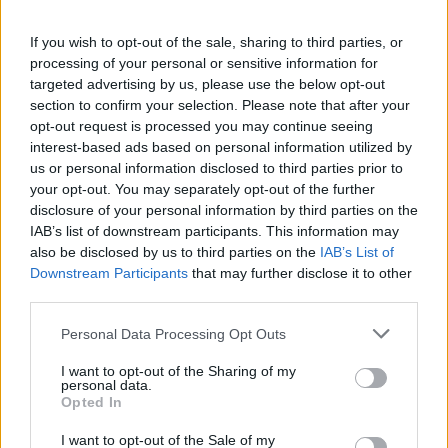
Performance e prospettive
If you wish to opt-out of the sale, sharing to third parties, or
processing of your personal or sensitive information for
Nell’esercizio 2025, secondo dati pro-forma, Mondadori
targeted advertising by us, please use the below opt-out
Digital prevede ricavi per circa 85 milioni di euro e un
section to confirm your selection. Please note that after your
EBITDA Adjusted superiore a 15 milioni. Il team conta
opt-out request is processed you may continue seeing
oltre 300 professionisti nelle aree editoriali, marketing
interest-based ads based on personal information utilized by
& sales, IT e operations. La scissione delle attività
us or personal information disclosed to third parties prior to
digitali di Mondadori Media a favore di Mondadori
your opt-out. You may separately opt-out of the further
Digital si realizzerà in continuità contabile, senza
disclosure of your personal information by third parties on the
IAB’s list of downstream participants. This information may
effetti sul bilancio consolidato, con un saldo netto di
also be disclosed by us to third parties on the
IAB’s List of
38,7 milioni di euro. L’operazione rappresenta un passo
Downstream Participants
that may further disclose it to other
strategico per consolidare la presenza del gruppo nel
third parties.
mercato digitale, valorizzare i talenti interni e
sostenere un processo di innovazione costante,
Personal Data Processing Opt Outs
confermando la leadership nell’ambito dei media
digitali italiani.
I want to opt-out of the Sharing of my
personal data.
Opted In
MERGER & ACQUISITION
STAMPA E DIGITAL
I want to opt-out of the Sale of my