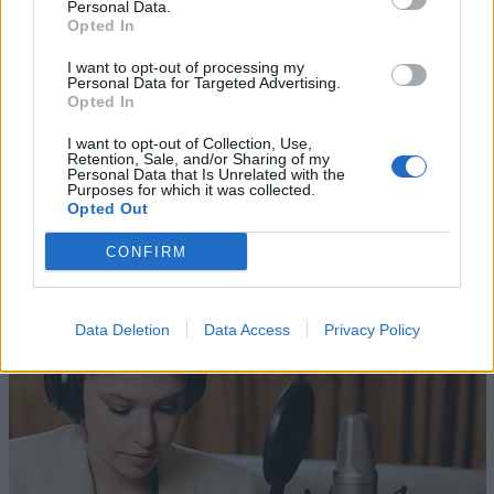
Personal Data.
Opted In
I want to opt-out of processing my
Personal Data for Targeted Advertising.
Opted In
I want to opt-out of Collection, Use,
Retention, Sale, and/or Sharing of my
Personal Data that Is Unrelated with the
Purposes for which it was collected.
Altri articoli che potrebbero piacerti
Opted Out
CONFIRM
Data Deletion
Data Access
Privacy Policy