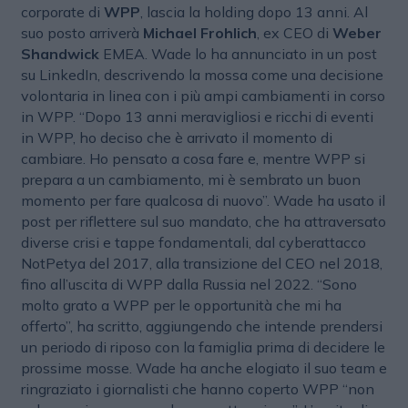
corporate di
WPP
, lascia la holding dopo 13 anni. Al
suo posto arriverà
Michael Frohlich
, ex CEO di
Weber
Shandwick
EMEA. Wade lo ha annunciato in un post
su LinkedIn, descrivendo la mossa come una decisione
volontaria in linea con i più ampi cambiamenti in corso
in WPP. “Dopo 13 anni meravigliosi e ricchi di eventi
in WPP, ho deciso che è arrivato il momento di
cambiare. Ho pensato a cosa fare e, mentre WPP si
prepara a un cambiamento, mi è sembrato un buon
momento per fare qualcosa di nuovo”. Wade ha usato il
post per riflettere sul suo mandato, che ha attraversato
diverse crisi e tappe fondamentali, dal cyberattacco
NotPetya del 2017, alla transizione del CEO nel 2018,
fino all’uscita di WPP dalla Russia nel 2022. “Sono
molto grato a WPP per le opportunità che mi ha
offerto”, ha scritto, aggiungendo che intende prendersi
un periodo di riposo con la famiglia prima di decidere le
prossime mosse. Wade ha anche elogiato il suo team e
ringraziato i giornalisti che hanno coperto WPP “non