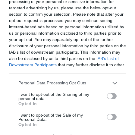
processing of your personal or sensitive information for
targeted advertising by us, please use the below opt-out
section to confirm your selection. Please note that after your
opt-out request is processed you may continue seeing
Altri articoli che potrebbero piacerti
interest-based ads based on personal information utilized by
us or personal information disclosed to third parties prior to
your opt-out. You may separately opt-out of the further
disclosure of your personal information by third parties on the
IAB’s list of downstream participants. This information may
also be disclosed by us to third parties on the
IAB’s List of
Downstream Participants
that may further disclose it to other
third parties.
Personal Data Processing Opt Outs
I want to opt-out of the Sharing of my
personal data.
Opted In
AZIENDE E MERCATI
I want to opt-out of the Sale of my
Personal Data.
Davide Sechi
31/07/2026
Opted In
Dal lusso circolare all’intelligenza artificiale: come