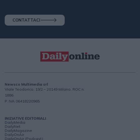
CONTATTACI
Newsco Multimedia srl
Viale Teodorico, 19/2 – 20149 Milano, ROC n.
1886
P. IVA 06418220965
INIZIATIVE EDITORIALI
DailyMedia
DailyNet
DailyMagazine
DailyOnAir
DailyOnAir (Podcast)