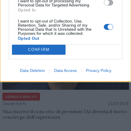
Lenush Saf costruisce un ecosistema tra creatività,
I want to opt-out of processing my
Personal Data for Targeted Advertising.
impresa e musica
Opted In
I want to opt-out of Collection, Use,
Retention, Sale, and/or Sharing of my
Personal Data that Is Unrelated with the
Purposes for which it was collected.
Opted Out
CONFIRM
Data Deletion
Data Access
Privacy Policy
AZIENDE E MERCATI
Davide Sechi
31/07/2026
Visa riscrive il concetto di premium: l’AI diventa il nuovo
concierge dell’esperienza