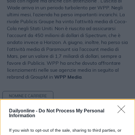
solo con rigore ma anche con attenzione”. L’uscita di
Wade arriva in un periodo turbolento per WPP. Negli
ultimi mesi, l’azienda ha perso importanti incarichi. La
rivale Publicis Groupe ha vinto l’attività media di Coca-
Cola negli Stati Uniti. Non è riuscita ad assicurarsi
l’account da 450 milioni di dollari di Spectrum, che è
andato invece a Horizon. A giugno, inoltre, ha perso sia
l’attività media di Paramount sia l’account media di
Mars, per un valore di 1,7 miliardi di dollari, sempre a
favore di Publicis. WPP ha anche dovuto affrontare
licenziamenti nelle sue agenzie media in seguito al
rebrand di GroupM in
WPP Media
.
NOMINE E CARRIERE
Dailyonline -
Do Not Process My Personal
Information
If you wish to opt-out of the sale, sharing to third parties, or