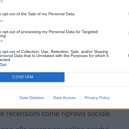
In
iale nei diversi canali di marketing
o opt-out of the Sale of my Personal Data.
azienda ad aumentare le
In
ssimo tempo.
to opt-out of processing my Personal Data for Targeted
ing.
In
le valutazioni rafforzano la
te
o opt-out of Collection, Use, Retention, Sale, and/or Sharing
ersonal Data that Is Unrelated with the Purposes for which it
lected.
Out
no sempre più delle recensioni
CONFIRM
ne, e molti di loro leggono fino a
 parte del loro processo di
Data Deletion
Data Access
Privacy Policy
hé ogni azienda dovrebbe utilizzare
e recensioni come riprova sociale.