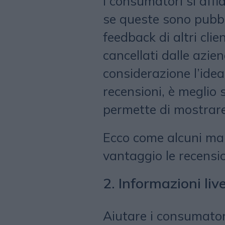
I consumatori si affi
se queste sono pubbl
feedback di altri cli
cancellati dalle azie
considerazione l’ide
recensioni, è meglio 
permette di mostrare
Ecco come alcuni mar
vantaggio le recensio
2. Informazioni li
Aiutare i consumator