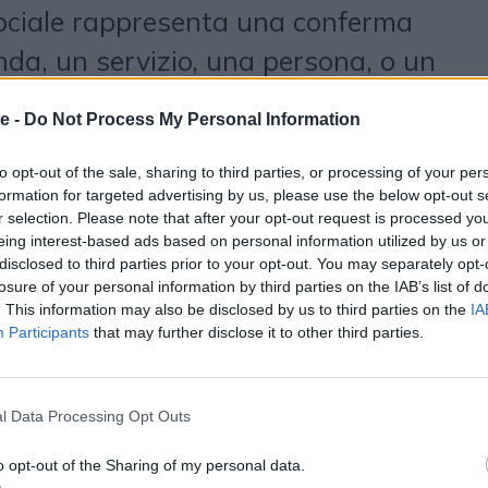
 sociale rappresenta una conferma
nda, un servizio, una persona, o un
o, e comunica anche che coloro che
e -
Do Not Process My Personal Information
 precedenza hanno avuto
acente. La riprova sociale arriva
to opt-out of the sale, sharing to third parties, or processing of your per
formation for targeted advertising by us, please use the below opt-out s
nti, i quali forniscono una
r selection. Please note that after your opt-out request is processed y
eing interest-based ads based on personal information utilized by us or
ti, rendendo il business più
disclosed to third parties prior to your opt-out. You may separately opt-
losure of your personal information by third parties on the IAB’s list of
 d’oggi, considerando che l’89%
. This information may also be disclosed by us to third parties on the
IA
 che le recensioni influiscono sulla
Participants
that may further disclose it to other third parties.
isto, utilizzare a proprio vantaggio
ersone aiuta a convertire di più.
l Data Processing Opt Outs
o opt-out of the Sharing of my personal data.
i mostra come 6 modi di utilizzo di