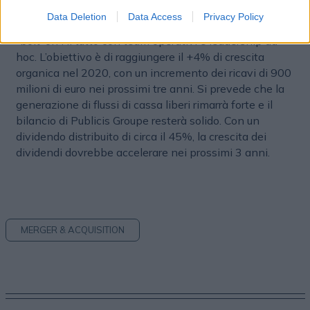
l’espansione del tasso di margine operativo (tagliando i
Data Deletion
Data Access
Privacy Policy
costi per 450 milioni di euro) e attraverso acquisizioni
“bolt-on”. Il tutto con team operativi e leadership ad
hoc. L’obiettivo è di raggiungere il +4% di crescita
organica nel 2020, con un incremento dei ricavi di 900
milioni di euro nei prossimi tre anni. Si prevede che la
generazione di flussi di cassa liberi rimarrà forte e il
bilancio di Publicis Groupe resterà solido. Con un
dividendo distribuito di circa il 45%, la crescita dei
dividendi dovrebbe accelerare nei prossimi 3 anni.
MERGER & ACQUISITION