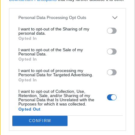
lavorare dei talenti in futuro, collegando, entro il 2020,
third parties.
il 90% di tutti i suoi 80.000 dipendenti.
Personal Data Processing Opt Outs
°
Infine, per aumentare la potenza del suo nuovo
I want to opt-out of the Sharing of my
modello, Publicis Groupe sta investendo in
personal data.
competenza strategica con assunzioni, formazione e
Opted In
riqualificazione per un importo di 300 milioni di euro
I want to opt-out of the Sale of my
per il periodo 2018-2020. Il Capex dedicato per
Personal Data.
“Marcel”, “Publicis People Cloud” e l’automazione
Opted In
rappresenterà 100 milioni di euro nei prossimi 3 anni, e
I want to opt-out of processing my
le acquisizioni nel campo dei dati, della creatività
Personal Data for Targeted Advertising.
dinamica e della trasformazione del business digitale,
Opted In
dovrebbero raggiungere i 300-500 milioni di euro
I want to opt-out of Collection, Use,
all’anno sempre tra il 2018 e il 2020.
Retention, Sale, and/or Sharing of my
Personal Data that Is Unrelated with the
Purposes for which it was collected.
Valore agli azionisti
Opted Out
Il Gruppo mira anche a fornire maggiore valore agli
CONFIRM
azionisti trasformando le proprie performance
finanziare attraverso una crescita organica accelerata,