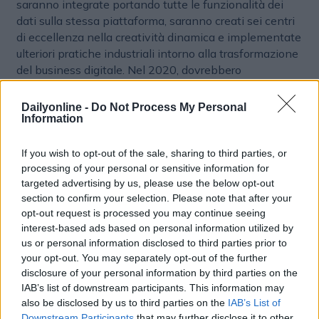
saranno integrate portando tutte le funzionalità dei
dati sulla stessa piattaforma, saranno creati sei centri
di eccellenza nella creatività dinamica e implementate
ulteriori pratiche industriali intorno alla trasformazione
del business digitale. Nel 2020, dovrebbero
rappresentare il 30% del fatturato, con una quota del
70% della crescita totale del Gruppo.
Dailyonline -
Do Not Process My Personal
Information
°
Publicis Groupe ha implementato un modello di
delivery best-in-class raccogliendo capacità di
If you wish to opt-out of the sale, sharing to third parties, or
esecuzione e produzione in India, Colombia, Costa Rica
processing of your personal or sensitive information for
e Mauritius. Quest’organizzazione sarà ulteriormente
targeted advertising by us, please use the below opt-out
sviluppata, aumentando il numero di dipendenti di
section to confirm your selection. Please note that after your
opt-out request is processed you may continue seeing
questi centri di distribuzione da 8.700 a 13.000 entro il
interest-based ads based on personal information utilized by
2020 e riorganizzando le competenze per fornire dati,
us or personal information disclosed to third parties prior to
analisi, tecnologia, contenuti e produzione digitale in
your opt-out. You may separately opt-out of the further
modo continuo a tutte le agenzie del Gruppo.
disclosure of your personal information by third parties on the
IAB’s list of downstream participants. This information may
°
Publicis Groupe ha già annunciato la creazione di
also be disclosed by us to third parties on the
IAB’s List of
“Marcel”, una piattaforma AI che reinventerà il modo di
Downstream Participants
that may further disclose it to other