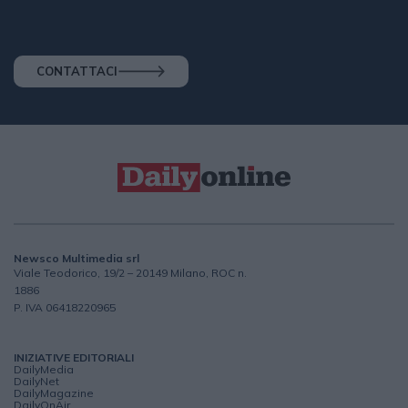
CONTATTACI
Newsco Multimedia srl
Viale Teodorico, 19/2 – 20149 Milano, ROC n.
1886
P. IVA 06418220965
INIZIATIVE EDITORIALI
DailyMedia
DailyNet
DailyMagazine
DailyOnAir