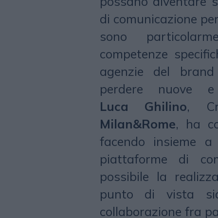
possano diventare 
di comunicazione per
sono particolarm
competenze specific
agenzie del brand
perdere nuove e r
Luca Ghilino
, Cr
Milan&Rome
, ha c
facendo insieme a
piattaforme di co
possibile la realiz
punto di vista si
collaborazione fra p