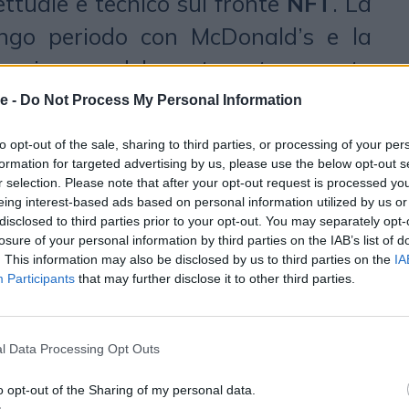
tuale e tecnico sul fronte
NFT
. La
ungo periodo con McDonald’s e la
business e del suo target consente
 sempre attività media first,
e -
Do Not Process My Personal Information
un early adopter dal punto di vista
to opt-out of the sale, sharing to third parties, or processing of your per
municazione. In particolare, OMD ha
formation for targeted advertising by us, please use the below opt-out s
r selection. Please note that after your opt-out request is processed y
ecnici di produzione e distribuzione
eing interest-based ads based on personal information utilized by us or
disclosed to third parties prior to your opt-out. You may separately opt-
aborazione con il partner
Smiling
,
losure of your personal information by third parties on the IAB’s list of
. This information may also be disclosed by us to third parties on the
IA
che sviluppa piattaforme software
Participants
that may further disclose it to other third parties.
to MarTech e AdTech e tra i pionieri
ealizzazione di progetti NFT -
l Data Processing Opt Outs
d’s durante l’intero processo di
o opt-out of the Sharing of my personal data.
ione delle risorse.