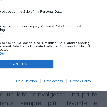
In
o opt-out of the Sale of my Personal Data.
In
o
, Head of Digital di OMD Italy, ha
to opt-out of processing my Personal Data for Targeted
ing.
collaborazione nel progetto: “OMD,
In
a sua Digital Unit, presidia
o opt-out of Collection, Use, Retention, Sale, and/or Sharing
ersonal Data that Is Unrelated with the Purposes for which it
lected.
erritori di innovazione digitale, tra
Out
so
ed NFT. McDonald’s è un cliente
CONFIRM
tantemente di innovare e testare
attivazioni. Il nostro contributo
Data Deletion
Data Access
Privacy Policy
 è nato dall’intenzione di trovare
a un lato coinvolgesse una parte
liente sempre più rilevante e