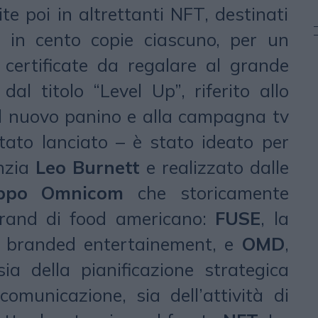
te poi in altrettanti NFT, destinati
i in cento copie ciascuno, per un
 certificate da regalare al grande
dal titolo “Level Up”, riferito allo
el nuovo panino e alla campagna tv
stato lanciato – è stato ideato per
nzia
Leo Burnett
e realizzato dalle
ppo Omnicom
che storicamente
brand di food americano:
FUSE
, la
in branded entertainement, e
OMD
,
ia della pianificazione strategica
omunicazione, sia dell’attività di