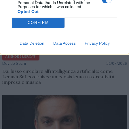
Personal Data that Is Unrelated with the
Purposes for which it was collected.
Opted Out
CONFIRM
Data Deletion
Data Access
Privacy Policy
AZIENDE E MERCATI
Davide Sechi
31/07/2026
Dal lusso circolare all’intelligenza artificiale: come
Lenush Saf costruisce un ecosistema tra creatività,
impresa e musica