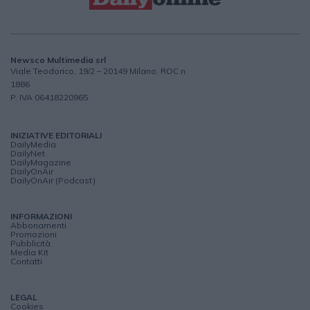
Newsco Multimedia srl
Viale Teodorico, 19/2 – 20149 Milano, ROC n.
1886
P. IVA 06418220965
INIZIATIVE EDITORIALI
DailyMedia
DailyNet
DailyMagazine
DailyOnAir
DailyOnAir (Podcast)
INFORMAZIONI
Abbonamenti
Promozioni
Pubblicità
Media Kit
Contatti
LEGAL
Cookies