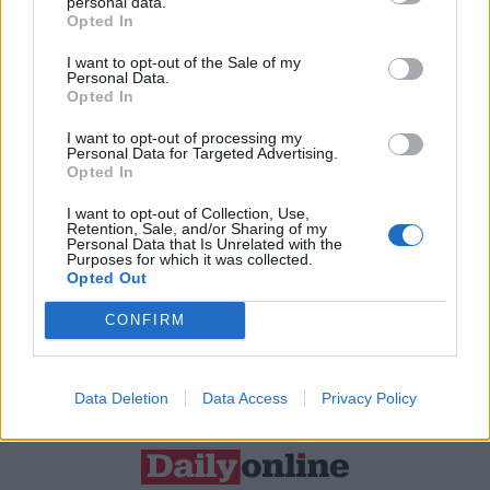
personal data.
Opted In
Resta connesso
I want to opt-out of the Sale of my
Personal Data.
Opted In
Sei interessato alle nostre iniziative editoriali? Contattaci,
I want to opt-out of processing my
potrai anche richiedere l’invio per 1 mese in promozione
Personal Data for Targeted Advertising.
Opted In
gratuita delle nostre pubblicazioni. I dati che ci fornirai non
verranno commercializzati in alcun modo, ma conservati nel
I want to opt-out of Collection, Use,
Retention, Sale, and/or Sharing of my
database ad uso esclusivo interno all'azienda.
Personal Data that Is Unrelated with the
Purposes for which it was collected.
Opted Out
CONFIRM
CONTATTACI
Data Deletion
Data Access
Privacy Policy