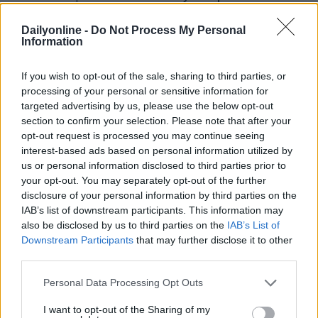
Dailyonline -
Do Not Process My Personal
Information
If you wish to opt-out of the sale, sharing to third parties, or
Altri podcast che potrebbero piacerti
processing of your personal or sensitive information for
targeted advertising by us, please use the below opt-out
section to confirm your selection. Please note that after your
PUNTATA
PUNTATA
opt-out request is processed you may continue seeing
interest-based ads based on personal information utilized by
us or personal information disclosed to third parties prior to
your opt-out. You may separately opt-out of the further
disclosure of your personal information by third parties on the
Redazione
01/04/2022
Redazione
30/03/2022
IAB’s list of downstream participants. This information may
Le evoluzioni dell'adv
Incontro con MOCA
also be disclosed by us to third parties on the
IAB’s List of
video online
interactive
Downstream Participants
that may further disclose it to other
third parties.
Personal Data Processing Opt Outs
I want to opt-out of the Sharing of my