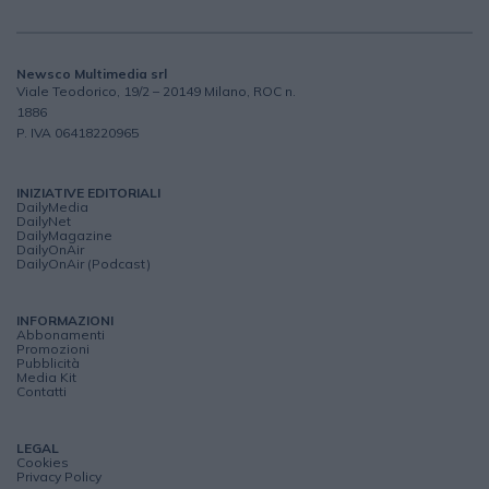
Newsco Multimedia srl
Viale Teodorico, 19/2 – 20149 Milano, ROC n.
1886
P. IVA 06418220965
INIZIATIVE EDITORIALI
DailyMedia
DailyNet
DailyMagazine
DailyOnAir
DailyOnAir (Podcast)
INFORMAZIONI
Abbonamenti
Promozioni
Pubblicità
Media Kit
Contatti
LEGAL
Cookies
Privacy Policy