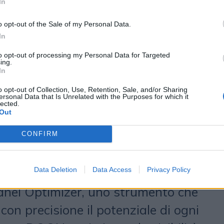
In
al “Dove”. Abbiamo lanciato nuove
o opt-out of the Sale of my Personal Data.
g geolocalizzate che permettono ai
In
lazioni più profonde con il pubblico,
to opt-out of processing my Personal Data for Targeted
ing.
a edizione del nostro ‘Retail
In
con l’analisi dei trend più
o opt-out of Collection, Use, Retention, Sale, and/or Sharing
ersonal Data that Is Unrelated with the Purposes for which it
no trasformando il settore. Inoltre,
lected.
Out
telligenza artificiale nella nostra
ncio di Insights AI, un assistente
CONFIRM
enzia il media planning e trasforma
Data Deletion
Data Access
Privacy Policy
uizioni azionabili. Abbiamo
Panel Optimizer, uno strumento che
con precisione il potenziale di ogni