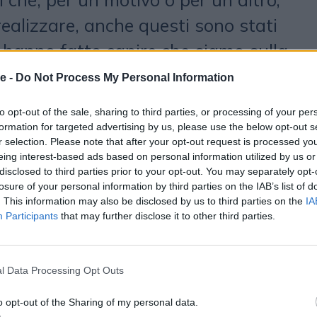
realizzare, anche questi sono stati
i hanno fatto capire che siamo sulla
’è fiducia nel nostro lavoro e nella
e -
Do Not Process My Personal Information
rtare valore. Sapere che ci avete
to opt-out of the sale, sharing to third parties, or processing of your per
 sfide è il riconoscimento più
formation for targeted advertising by us, please use the below opt-out s
r selection. Please note that after your opt-out request is processed y
ricevere.
eing interest-based ads based on personal information utilized by us or
disclosed to third parties prior to your opt-out. You may separately opt-
losure of your personal information by third parties on the IAB’s list of
. This information may also be disclosed by us to third parties on the
IA
Participants
that may further disclose it to other third parties.
e un anno di grandi innovazioni per
orzato il nostro posizionamento
l Data Processing Opt Outs
blicitaria basata sulla
o opt-out of the Sharing of my personal data.
uppato strategie in grado di