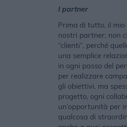
I partner
Prima di tutto, il mi
nostri partner; non 
“clienti”, perché que
una semplice relazion
in ogni passo del per
per realizzare camp
gli obiettivi, ma spe
progetto, ogni collab
un’opportunità per i
qualcosa di straordin
anche a quei progetti