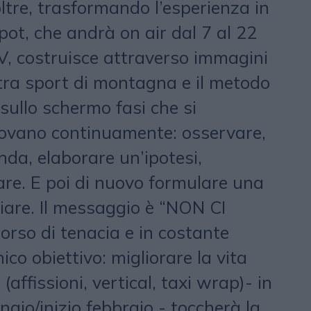
ltre, trasformando l’esperienza in
spot, che andrà on air dal 7 al 22
V, costruisce attraverso immagini
o tra sport di montagna e il metodo
 sullo schermo fasi che si
novano continuamente: osservare,
a, elaborare un’ipotesi,
are. E poi di nuovo formulare una
are. Il messaggio è “NON CI
rso di tenacia e in costante
ico obiettivo: migliorare la vita
affissioni, vertical, taxi wrap)- in
aio/inizio febbraio - toccherà la