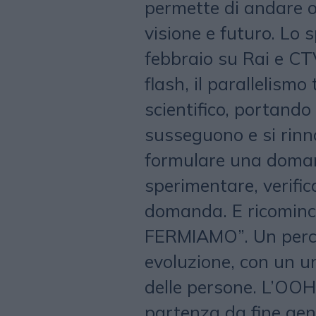
permette di andare o
visione e futuro. Lo 
febbraio su Rai e CT
flash, il parallelism
scientifico, portando
susseguono e si rin
formulare una domand
sperimentare, verific
domanda. E ricominci
FERMIAMO”. Un perco
evoluzione, con un un
delle persone. L’OOH (
partenza da fine genn