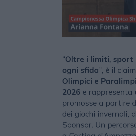
“
Oltre i limiti, spo
ogni sfida
”, è il clai
Olimpici e Paralimpi
2026
e rappresenta 
promosse a partire d
dei giochi invernali,
Sponsor. Un percorso
a Cortina d’Ampezzo,