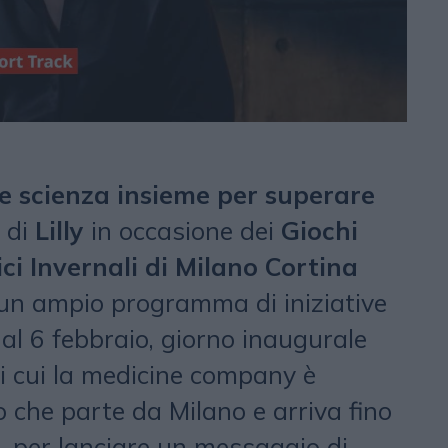
rt e scienza insieme per superare
m di
Lilly
in occasione dei
Giochi
ci Invernali di Milano Cortina
un ampio programma di iniziative
al 6 febbraio, giorno inaugurale
 di cui la medicine company è
 che parte da Milano e arriva fino
 per lanciare un messaggio di