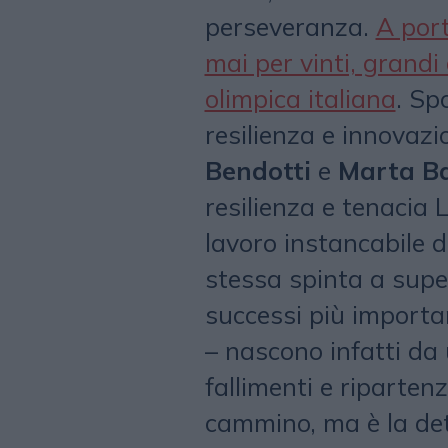
perseveranza.
A port
mai per vinti, grandi 
olimpica italiana
. Sp
resilienza e innovazi
Bendotti
e
Marta Ba
resilienza e tenacia L
lavoro instancabile di 
stessa spinta a super
successi più importan
– nascono infatti da u
fallimenti e ripartenz
cammino, ma è la de