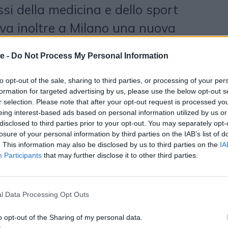
ssi della medicina e dello sport
riva inoltre a Milano una nuova
ible Gym
, la palestra “impossibile”
e -
Do Not Process My Personal Information
, per far sperimentare di persona le
li invisibili che le persone affette da
to opt-out of the sale, sharing to third parties, or processing of your per
formation for targeted advertising by us, please use the below opt-out s
gni giorno. Un parallelismo
r selection. Please note that after your opt-out request is processed y
eing interest-based ads based on personal information utilized by us or
sport e scienza, come filo
disclosed to third parties prior to your opt-out. You may separately opt-
losure of your personal information by third parties on the IAB’s list of
ità di Lilly durante le Olimpiadi.
. This information may also be disclosed by us to third parties on the
IA
Participants
that may further disclose it to other third parties.
ata da
Wieden+Kennedy
e in onda
l Data Processing Opt Outs
 planning di Zenith che gestisce un
o opt-out of the Sharing of my personal data.