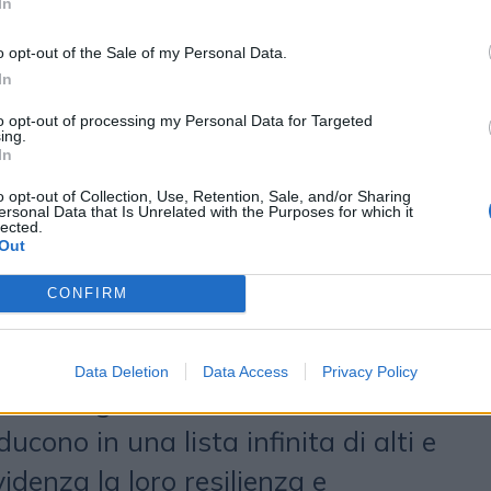
 milioni di euro. L’agenzia di
In
va già il marchio a livello europeo
o opt-out of the Sale of my Personal Data.
eso a livello globale alla fine dello
In
po pitch. Lilly racconta il valore
to opt-out of processing my Personal Data for Targeted
ing.
In
. La medicina si basa sul metodo
o opt-out of Collection, Use, Retention, Sale, and/or Sharing
sso rigoroso che porta a scoperte
ersonal Data that Is Unrelated with the Purposes for which it
lected.
si applica anche agli atleti e ai
Out
izza il metodo scientifico per
CONFIRM
engono i progressi e come il
mento non sia mai concluso. Alla
Data Deletion
Data Access
Privacy Policy
i sono gli atleti e le loro storie
ducono in una lista infinita di alti e
idenza la loro resilienza e