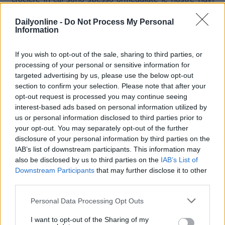
da crociera. Inoltre, grazie a questa partnership, avremo
l’opportunità di offrire in esclusiva una visita dedicata a
Dailyonline -
Do Not Process My Personal
Information
“Mare fuori” a tutti i nostri ospiti che scendono in
escursione a Napoli durante le loro vacanze e
If you wish to opt-out of the sale, sharing to third parties, or
desiderano andare a vedere dal vivo i luoghi delle
processing of your personal or sensitive information for
scene più importanti e conosciute della serie. Sarà la
targeted advertising by us, please use the below opt-out
prima e unica escursione ufficiale di Mare Fuori a
section to confirm your selection. Please note that after your
beneficio esclusivo dei crocieristi di MSC”. Infine,
opt-out request is processed you may continue seeing
Massimiliano Rossi, Direttore Generale di Zeis
interest-based ads based on personal information utilized by
Excelsa
, ha concluso: “Siamo molto orgogliosi di
us or personal information disclosed to third parties prior to
annunciare che Cult, brand di calzature del gruppo Zeis
your opt-out. You may separately opt-out of the further
Excelsa, diventa partner del nuovo capitolo di Mare
disclosure of your personal information by third parties on the
Fuori e che accompagnerà con i suoi modelli audaci e
IAB’s list of downstream participants. This information may
unconventional i passi dei protagonisti in ogni puntata
also be disclosed by us to third parties on the
IAB’s List of
Downstream Participants
that may further disclose it to other
delle serie tv. Con la sua storia scritta all’insegna
third parties.
dell’anticonformismo, Cult rappresenta una vera e
propria way of life. Il suo stile dall’animo rock e dal
Personal Data Processing Opt Outs
carattere forte e fuori dagli schemi e le sue scarpe
iconiche in cui ogni generazione si è riconosciuta e si
I want to opt-out of the Sharing of my