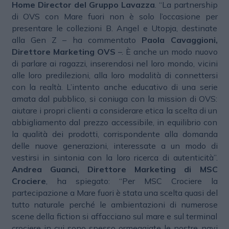
Home Director del Gruppo Lavazza
. “La partnership
di OVS con Mare fuori non è solo l’occasione per
presentare le collezioni B. Angel e Utopja, destinate
alla Gen Z – ha commentato
Paola Cavaggioni,
Direttore Marketing OVS
–. È anche un modo nuovo
di parlare ai ragazzi, inserendosi nel loro mondo, vicini
alle loro predilezioni, alla loro modalità di connettersi
con la realtà. L’intento anche educativo di una serie
amata dal pubblico, si coniuga con la mission di OVS:
aiutare i propri clienti a considerare etica la scelta di un
abbigliamento dal prezzo accessibile, in equilibrio con
la qualità dei prodotti, corrispondente alla domanda
delle nuove generazioni, interessate a un modo di
vestirsi in sintonia con la loro ricerca di autenticità”.
Andrea Guanci, Direttore Marketing di MSC
Crociere
, ha spiegato: “Per MSC Crociere la
partecipazione a Mare fuori è stata una scelta quasi del
tutto naturale perché le ambientazioni di numerose
scene della fiction si affacciano sul mare e sul terminal
crociere in cui sono spesso ormeggiate le nostre navi