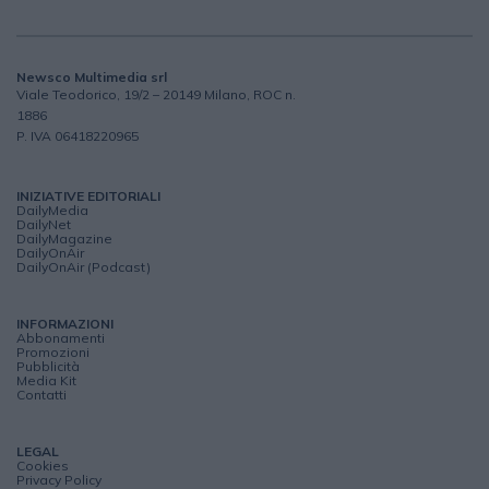
Newsco Multimedia srl
Viale Teodorico, 19/2 – 20149 Milano, ROC n.
1886
P. IVA 06418220965
INIZIATIVE EDITORIALI
DailyMedia
DailyNet
DailyMagazine
DailyOnAir
DailyOnAir (Podcast)
INFORMAZIONI
Abbonamenti
Promozioni
Pubblicità
Media Kit
Contatti
LEGAL
Cookies
Privacy Policy