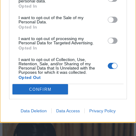
personal data.
riconosce, lo rendono il partner perfetto per Mare Fuori
Opted In
che ha saputo conquistare sin dall’inizio i telespettatori
di tutte le età”.
I want to opt-out of the Sale of my
Personal Data.
Opted In
TV
CONCESSIONARIE
I want to opt-out of processing my
Personal Data for Targeted Advertising.
Opted In
I want to opt-out of Collection, Use,
Retention, Sale, and/or Sharing of my
Personal Data that Is Unrelated with the
Purposes for which it was collected.
Opted Out
CONFIRM
Altri articoli che potrebbero piacerti
Data Deletion
Data Access
Privacy Policy