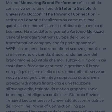
Milano “
Measuring Brand Performance
” - capitolo
conclusivo dell’ultimo libro di
Stefania Saviolo
di
Università Bocconi
“
The Power of Connection
” -
scritto da
Landor
e focalizzato su come misurare,
quantificare e monetizzare il contributo della marca al
business. Ha introdotto la giornata
Antonio Marazza
,
General Manager Southern Europe della brand
transformation company che fa parte appunto di
WPP
. «In un periodo di straordinari sconvolgimenti che
si influenzano a vicenda, il ruolo fondamentale del
brand rimane più vitale che mai. Tuttavia, il modo in cui
costruiamo, facciamo esprimere e gestiamo il brand
non può più essere quello a cui siamo abituati: serve un
nuovo paradigma che integri approccio data driven,
proiezioni di natura finanziaria e un’esecuzione
all’avanguardia, trainata da motion graphics, sonic
branding e intelligenza artificiale». Stefania Saviolo,
Tenured Lecturer presso l’Università Bocconi e autrice
del libro “The Power of Connection”, ha poi
sottolineato l’importanza delle “connessioni” tra brand