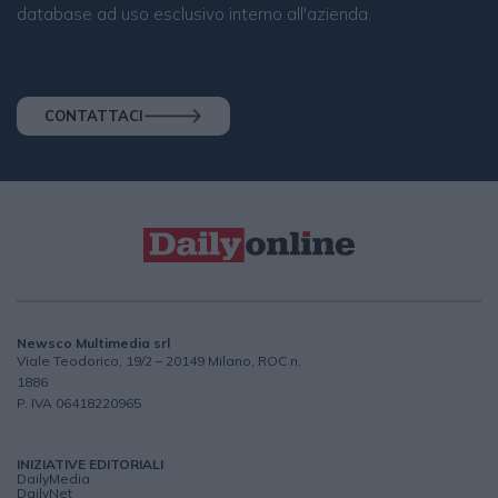
database ad uso esclusivo interno all'azienda.
CONTATTACI
Newsco Multimedia srl
Viale Teodorico, 19/2 – 20149 Milano, ROC n.
1886
P. IVA 06418220965
INIZIATIVE EDITORIALI
DailyMedia
DailyNet