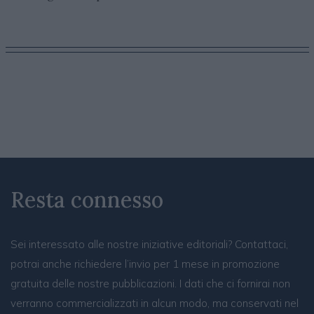
Resta connesso
Sei interessato alle nostre iniziative editoriali? Contattaci,
potrai anche richiedere l’invio per 1 mese in promozione
gratuita delle nostre pubblicazioni. I dati che ci fornirai non
verranno commercializzati in alcun modo, ma conservati nel