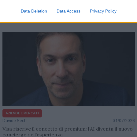
Dal lusso circolare all’intelligenza artificiale: come
Data Deletion
Data Access
Privacy Policy
Lenush Saf costruisce un ecosistema tra creatività,
impresa e musica
AZIENDE E MERCATI
Davide Sechi
31/07/2026
Visa riscrive il concetto di premium: l’AI diventa il nuovo
concierge dell’esperienza