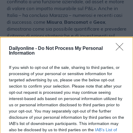
confinato a una funzione aziendale, ad asset e motore
di valore con impatto misurabile sul P&L». Anche in
Italia – ha concluso Marazza – numerosi e recenti casi
di successo, come
Misura
,
Bancomat
e
Geox
,
dimostrano come sia possibile quantificare e prevedere
il ritorno di azioni strategiche e di investimenti sul
brand in diverse casistiche, minimizzando il rischio e
Dailyonline -
Do Not Process My Personal
massimizzando l’impatto economico». A margine
Information
dell’incontro, Marazza ha anticipato a
DailyMedia
e a
Dailyonline
che il business italiano di Landor
If you wish to opt-out of the sale, sharing to third parties, or
dovrebbe chiudere intorno al +5% pur in un mercato
processing of your personal or sensitive information for
dall’andamento “nervoso” e che funziona bene
targeted advertising by us, please use the below opt-out
l’integrazione con il network, per il quale gestisce la
section to confirm your selection. Please note that after your
Type Foundry da Milano, la cui sede sta collaborando
opt-out request is processed you may continue seeing
con quella di Parigi per il rebranding di
Nespresso
.
interest-based ads based on personal information utilized by
us or personal information disclosed to third parties prior to
your opt-out. You may separately opt-out of the further
disclosure of your personal information by third parties on the
IAB’s list of downstream participants. This information may
also be disclosed by us to third parties on the
IAB’s List of