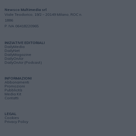
Newsco Multimedia srl
Viale Teodorico, 19/2 – 20149 Milano, ROC n.
1886
P. IVA 06418220965
INIZIATIVE EDITORIALI
DailyMedia
DailyNet
DailyMagazine
DailyOnAir
DailyOnAir (Podcast)
INFORMAZIONI
Abbonamenti
Promozioni
Pubblicità
Media Kit
Contatti
LEGAL
Cookies
Privacy Policy