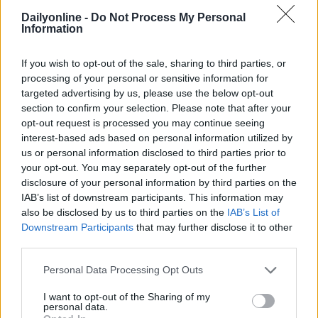
Dailyonline -
Do Not Process My Personal
Information
Altri podcast che potrebbero piacerti
If you wish to opt-out of the sale, sharing to third parties, or
processing of your personal or sensitive information for
targeted advertising by us, please use the below opt-out
section to confirm your selection. Please note that after your
PUNTATA
PUNTATA
opt-out request is processed you may continue seeing
interest-based ads based on personal information utilized by
us or personal information disclosed to third parties prior to
your opt-out. You may separately opt-out of the further
Redazione
01/04/2022
Redazione
30/03/2022
disclosure of your personal information by third parties on the
Le evoluzioni dell'adv
Incontro con MOCA
IAB’s list of downstream participants. This information may
video online
interactive
also be disclosed by us to third parties on the
IAB’s List of
Downstream Participants
that may further disclose it to other
third parties.
Personal Data Processing Opt Outs
I want to opt-out of the Sharing of my
personal data.