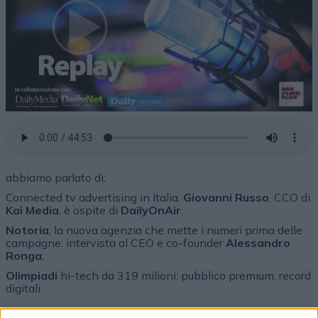
abbiamo parlato di:
Connected tv advertising in Italia.
Giovanni Russo
, CCO di
Kai Media
, è ospite di
DailyOnAir
;
Notoria
, la nuova agenzia che mette i numeri prima delle
campagne: intervista al CEO e co-founder
Alessandro
Ronga
;
Olimpiadi
hi-tech da 319 milioni: pubblico premium, record
digitali