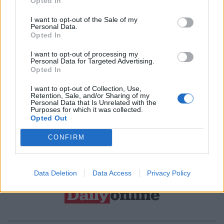
Resta connesso
Opted In
I want to opt-out of the Sale of my
Personal Data.
Sei interessato alle nostre iniziative editoriali? Contattaci,
Opted In
potrai anche richiedere l’invio per 1 mese in promozione
I want to opt-out of processing my
Personal Data for Targeted Advertising.
gratuita delle nostre pubblicazioni. I dati che ci fornirai non
Opted In
verranno commercializzati in alcun modo, ma conservati nel
I want to opt-out of Collection, Use,
database ad uso esclusivo interno all'azienda.
Retention, Sale, and/or Sharing of my
Personal Data that Is Unrelated with the
Purposes for which it was collected.
Opted Out
CONTATTACI
CONFIRM
Data Deletion
Data Access
Privacy Policy