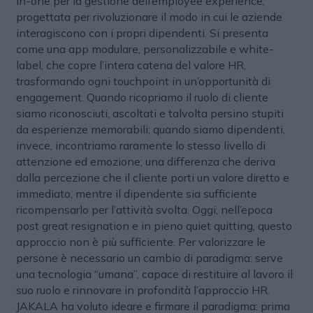
in-one per la gestione dell’employee experience,
progettata per rivoluzionare il modo in cui le aziende
interagiscono con i propri dipendenti. Si presenta
come una app modulare, personalizzabile e white-
label, che copre l’intera catena del valore HR,
trasformando ogni touchpoint in un’opportunità di
engagement. Quando ricopriamo il ruolo di cliente
siamo riconosciuti, ascoltati e talvolta persino stupiti
da esperienze memorabili; quando siamo dipendenti,
invece, incontriamo raramente lo stesso livello di
attenzione ed emozione; una differenza che deriva
dalla percezione che il cliente porti un valore diretto e
immediato, mentre il dipendente sia sufficiente
ricompensarlo per l’attività svolta. Oggi, nell’epoca
post great resignation e in pieno quiet quitting, questo
approccio non è più sufficiente. Per valorizzare le
persone è necessario un cambio di paradigma: serve
una tecnologia “umana”, capace di restituire al lavoro il
suo ruolo e rinnovare in profondità l’approccio HR.
JAKALA ha voluto ideare e firmare il paradigma: prima