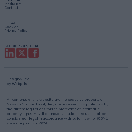
Media Kit
Contatti
LEGAL
Cookies
Privacy Policy
SEGUICI SUI SOCIAL
Design&Dev
by
Webpills
All contents of this website are the exclusive property of
Newsco Multipedia srl; they are reserved and protected by
the current regulations for the protection of intellectual
property rights. Any illicit and/or unauthorized use shall be
considered illegal in accordance with Italian law no. 633/41.
www.dailyonline.it 2024