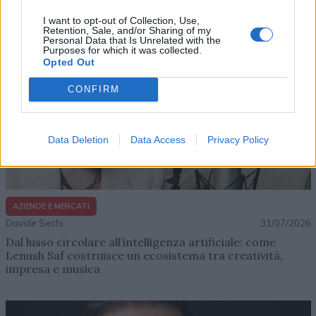
I want to opt-out of Collection, Use,
Retention, Sale, and/or Sharing of my
Personal Data that Is Unrelated with the
Purposes for which it was collected.
Opted Out
CONFIRM
Data Deletion
Data Access
Privacy Policy
AZIENDE E MERCATI
Davide Sechi
31/07/2026
Dal lusso circolare all’intelligenza artificiale: come
Lenush Saf costruisce un ecosistema tra creatività,
impresa e musica