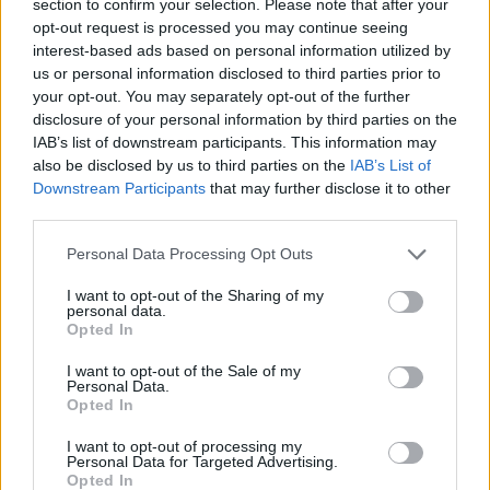
section to confirm your selection. Please note that after your
sempre un volto, un’emozione, una storia. Non
opt-out request is processed you may continue seeing
volevamo solo uno strumento utile, ma qualcosa
interest-based ads based on personal information utilized by
capace di generare entusiasmo: il benessere e l’energia
us or personal information disclosed to third parties prior to
delle persone sono la vera leva di trasformazione delle
your opt-out. You may separately opt-out of the further
organizzazioni. Vedere cHRoco prendere forma e
disclosure of your personal information by third parties on the
diventare realtà è un passo che mi emoziona e che,
IAB’s list of downstream participants. This information may
sono certo, segnerà un prima e un dopo nel modo di
also be disclosed by us to third parties on the
IAB’s List of
intendere l’HR”.
Downstream Participants
that may further disclose it to other
third parties.
TECH
Personal Data Processing Opt Outs
I want to opt-out of the Sharing of my
personal data.
Opted In
I want to opt-out of the Sale of my
Personal Data.
Opted In
I want to opt-out of processing my
Personal Data for Targeted Advertising.
Altri articoli che potrebbero piacerti
Opted In