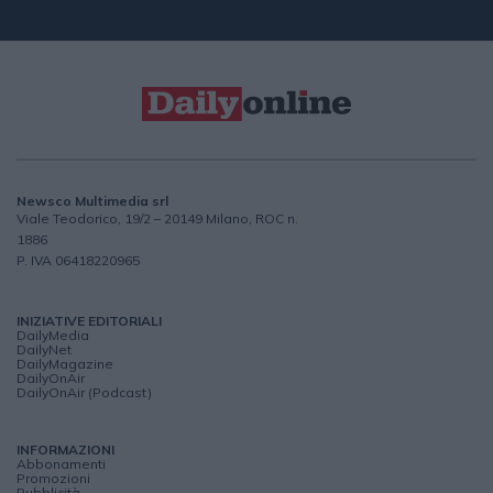
Newsco Multimedia srl
Viale Teodorico, 19/2 – 20149 Milano, ROC n.
1886
P. IVA 06418220965
INIZIATIVE EDITORIALI
DailyMedia
DailyNet
DailyMagazine
DailyOnAir
DailyOnAir (Podcast)
INFORMAZIONI
Abbonamenti
Promozioni
Pubblicità