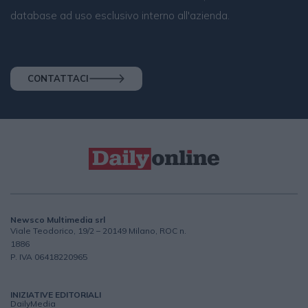
database ad uso esclusivo interno all'azienda.
CONTATTACI
Newsco Multimedia srl
Viale Teodorico, 19/2 – 20149 Milano, ROC n.
1886
P. IVA 06418220965
INIZIATIVE EDITORIALI
DailyMedia