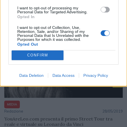
MEDIA
I want to opt-out of processing my
Redazione
28/05/2019
Personal Data for Targeted Advertising.
Opted In
Agi lancia Electio, la nuova piattaforma digitale per gli
eventi elettorali
I want to opt-out of Collection, Use,
Retention, Sale, and/or Sharing of my
Personal Data that Is Unrelated with the
Purposes for which it was collected.
Opted Out
CONFIRM
Data Deletion
Data Access
Privacy Policy
MEDIA
Redazione
28/05/2019
YouAreLeo.com presenta il primo Street Tour tra
reale e virtuale su Leonardo da Vinci