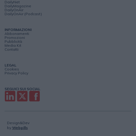
DailyNet
DailyMagazine
DailyOnAir
DailyOnAir (Podcast)
INFORMAZIONI
Abbonamenti
Promozioni
Pubblicità
Media Kit
Contatti
LEGAL
Cookies
Privacy Policy
SEGUICI SUI SOCIAL
Design&Dev
by
Webpills