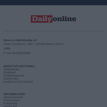
Newsco Multimedia srl
Viale Teodorico, 19/2 – 20149 Milano, ROC n.
1886
P. IVA 06418220965
INIZIATIVE EDITORIALI
DailyMedia
DailyNet
DailyMagazine
DailyOnAir
DailyOnAir (Podcast)
INFORMAZIONI
Abbonamenti
Promozioni
Pubblicità
Media Kit