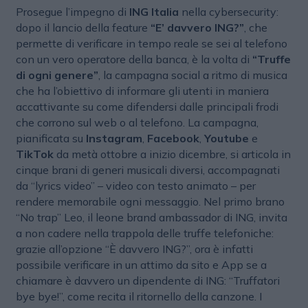
Prosegue l’impegno di
ING Italia
nella cybersecurity:
dopo il lancio della feature
“E’ davvero ING?”
, che
permette di verificare in tempo reale se sei al telefono
con un vero operatore della banca, è la volta di
“Truffe
di ogni genere”
, la campagna social a ritmo di musica
che ha l’obiettivo di informare gli utenti in maniera
accattivante su come difendersi dalle principali frodi
che corrono sul web o al telefono. La campagna,
pianificata su
Instagram
,
Facebook
,
Youtube
e
TikTok
da metà ottobre a inizio dicembre, si articola in
cinque brani di generi musicali diversi, accompagnati
da “lyrics video” – video con testo animato – per
rendere memorabile ogni messaggio. Nel primo brano
“No trap” Leo, il leone brand ambassador di ING, invita
a non cadere nella trappola delle truffe telefoniche:
grazie all’opzione “È davvero ING?”, ora è infatti
possibile verificare in un attimo da sito e App se a
chiamare è davvero un dipendente di ING: “Truffatori
bye bye!”, come recita il ritornello della canzone. I