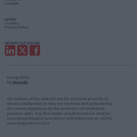
Contatti
LEGAL
Cookies
Privacy Policy
SEGUICI SUI SOCIAL
Design&Dev
by
Webpills
All contents of this website are the exclusive property of
Newsco Multipedia srl; they are reserved and protected by
the current regulations for the protection of intellectual
property rights. Any illicit and/or unauthorized use shall be
considered illegal in accordance with Italian law no. 633/41.
www.dailyonline.it 2024