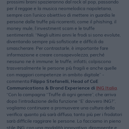
prossimi brani spazieranno dal rock al pop, passando
per il reggae e la musica neomelodica napoletana,
sempre con l’unico obiettivo di mettere in guardia le
persone dalle truffe più ricorrenti, come il phishing, il
money mule, l’investment scam e le truffe
sentimentali. “Negli ultimi anni le frodi si sono evolute,
diventando sempre più sofisticate e difficili da
smascherare. Per contrastarle, è importante fare
informazione e creare consapevolezza, perché
nessuno ne è immune: le truffe, infatti, colpiscono
trasversalmente le persone più fragili e anche quelle
con maggiori competenze in ambito digitale” -
commenta
Filippo Stefanelli, Head of CoE
Communications & Brand Experience di
ING Italia
.
“Con la campagna “Truffe di ogni genere”, che arriva
dopo l’introduzione della funzione “E’ davvero ING?”,
vogliamo continuare a promuovere una cultura della
verifica: quanto più sarà diffusa, tanto più per i frodatori
sarà difficile raggirare le persone. Lo facciamo in pieno
stile ING: con una modalità innovativa, dirompente e