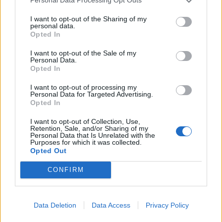
Personal Data Processing Opt Outs
I want to opt-out of the Sharing of my
personal data.
Opted In
I want to opt-out of the Sale of my
Personal Data.
Opted In
I want to opt-out of processing my
Personal Data for Targeted Advertising.
Opted In
I want to opt-out of Collection, Use,
Retention, Sale, and/or Sharing of my
Personal Data that Is Unrelated with the
AZIENDE E MERCATI
Purposes for which it was collected.
Davide Sechi
31/07/2026
Opted Out
Dal lusso circolare all’intelligenza artificiale: come
CONFIRM
Lenush Saf costruisce un ecosistema tra creatività,
impresa e musica
Data Deletion
Data Access
Privacy Policy