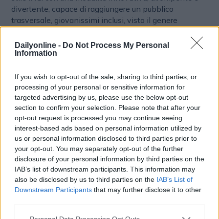
divertente, capace di raggiungere un pubblico
trasversale, giovanissimi inclusi, visto il genere
musicale – il trap – che apre la campagna”. La
creatività della campagna è a cura di
Caffeina,
Dailyonline -
Do Not Process My Personal
Information
pianifica
Dentsu
.
If you wish to opt-out of the sale, sharing to third parties, or
processing of your personal or sensitive information for
targeted advertising by us, please use the below opt-out
SOCIAL MEDIA
section to confirm your selection. Please note that after your
opt-out request is processed you may continue seeing
interest-based ads based on personal information utilized by
us or personal information disclosed to third parties prior to
your opt-out. You may separately opt-out of the further
disclosure of your personal information by third parties on the
IAB’s list of downstream participants. This information may
also be disclosed by us to third parties on the
IAB’s List of
Downstream Participants
that may further disclose it to other
third parties.
Altri articoli che potrebbero piacerti