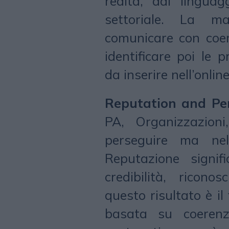
realtà, dal lingua
settoriale. La m
comunicare con coere
identificare poi le 
da inserire nell’online
Reputation and Pe
PA, Organizzazioni
perseguire ma nel
Reputazione signifi
credibilità, ricon
questo risultato è i
basata su coerenz