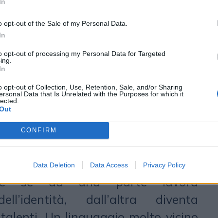
ischio di crisi mediatica”.
In
narrare, i cinque trend
o opt-out of the Sale of my Personal Data.
In
to opt-out of processing my Personal Data for Targeted
 in Podcasting
per le aziende, ma
ing.
In
ni, Istituzioni, ovvero utilizzare il
o opt-out of Collection, Use, Retention, Sale, and/or Sharing
opri dipendenti per costruire una
ersonal Data that Is Unrelated with the Purposes for which it
lected.
izzata e coerente con l’identità
Out
chita da tanti punti di vista da
CONFIRM
nità Aziendale. Uno strumento
ette a ciascuno di raccontare e
Data Deletion
Data Access
Privacy Policy
che se da una parte lavora
ell’identità, dall’altra diventa
 talenti. Un linguaggio molto vicino