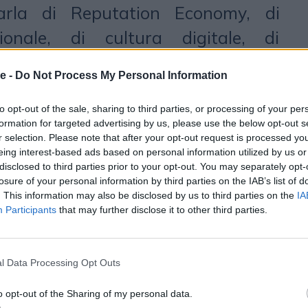
arla di Reputation Economy, di
ionale, di cultura digitale, di
gliono raggiungere autorevolezza”,
e -
Do Not Process My Personal Information
Anzalone, “senza pensare che il
preciso nelle sue definizioni e
to opt-out of the sale, sharing to third parties, or processing of your per
formation for targeted advertising by us, please use the below opt-out s
tenze, conoscenza del mercato e
r selection. Please note that after your opt-out request is processed y
eing interest-based ads based on personal information utilized by us or
r questo è necessario partire da
disclosed to third parties prior to your opt-out. You may separately opt-
losure of your personal information by third parties on the IAB’s list of
 di identità semantica (Identity
. This information may also be disclosed by us to third parties on the
IA
anual), ovvero la costruzione
Participants
that may further disclose it to other third parties.
rtire da una semantica comune e
ostruire obiettivi ed empatia, ma
l Data Processing Opt Outs
visione delle possibili criticità per
o opt-out of the Sharing of my personal data.