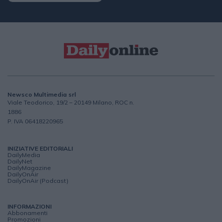
Newsco Multimedia srl
Viale Teodorico, 19/2 – 20149 Milano, ROC n.
1886
P. IVA 06418220965
INIZIATIVE EDITORIALI
DailyMedia
DailyNet
DailyMagazine
DailyOnAir
DailyOnAir (Podcast)
INFORMAZIONI
Abbonamenti
Promozioni