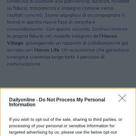
condivisa di costruire una partnership duratura, fondata
su fiducia, trasparenza e impegno comune verso
risultati concreti. Siamo orgogliosi di accompagnare il
brand in questa nuova fase di crescita e
consolidamento”. Con questo accordo, Zentiva rinnova
la propria fiducia nel modello integrato dell’
Havas
Village
, proseguendo un rapporto di collaborazione già
avviato con
Havas Life
. Un ecosistema che garantisce
sinergia e coerenza lungo tutto il percorso di
comunicazione.
Dailyonline -
Do Not Process My Personal
Information
If you wish to opt-out of the sale, sharing to third parties, or
processing of your personal or sensitive information for
targeted advertising by us, please use the below opt-out
Altri articoli che potrebbero piacerti