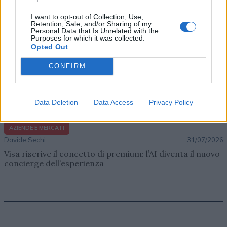
I want to opt-out of Collection, Use,
Retention, Sale, and/or Sharing of my
Personal Data that Is Unrelated with the
Purposes for which it was collected.
Opted Out
CONFIRM
Data Deletion
Data Access
Privacy Policy
AZIENDE E MERCATI
Davide Sechi
31/07/2026
Visa riscrive il concetto di premium: l’AI diventa il nuovo
concierge dell’esperienza