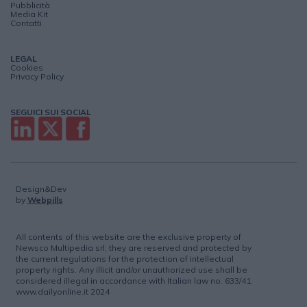
Pubblicità
Media Kit
Contatti
LEGAL
Cookies
Privacy Policy
SEGUICI SUI SOCIAL
Design&Dev
by
Webpills
All contents of this website are the exclusive property of
Newsco Multipedia srl; they are reserved and protected by
the current regulations for the protection of intellectual
property rights. Any illicit and/or unauthorized use shall be
considered illegal in accordance with Italian law no. 633/41.
www.dailyonline.it 2024