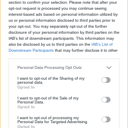
section to confirm your selection. Please note that after your
opt-out request is processed you may continue seeing
interest-based ads based on personal information utilized by
us or personal information disclosed to third parties prior to
your opt-out. You may separately opt-out of the further
disclosure of your personal information by third parties on the
IAB’s list of downstream participants. This information may
also be disclosed by us to third parties on the
IAB’s List of
Downstream Participants
that may further disclose it to other
third parties.
Personal Data Processing Opt Outs
I want to opt-out of the Sharing of my
personal data.
AZIENDE E MERCATI
Opted In
Davide Sechi
31/07/2026
I want to opt-out of the Sale of my
Dal lusso circolare all’intelligenza artificiale: come
Personal Data.
Lenush Saf costruisce un ecosistema tra creatività,
Opted In
impresa e musica
I want to opt-out of processing my
Personal Data for Targeted Advertising.
Opted In