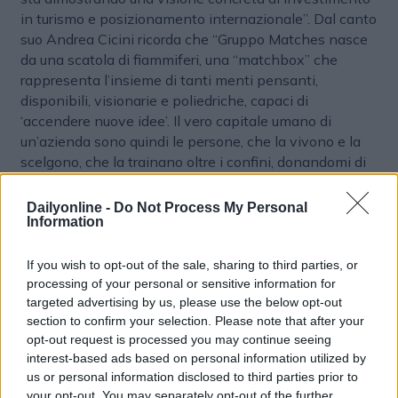
in turismo e posizionamento internazionale”. Dal canto
suo Andrea Cicini ricorda che “Gruppo Matches nasce
da una scatola di fiammiferi, una “matchbox” che
rappresenta l’insieme di tanti menti pensanti,
disponibili, visionarie e poliedriche, capaci di
‘accendere nuove idee’. Il vero capitale umano di
un’azienda sono quindi le persone, che la vivono e la
scelgono, che la trainano oltre i confini, donandomi di
fatto il loro tempo, tesoro prezioso fondamentale per
creare assieme nuovi sogni ed inseguire le mie visioni.
Dailyonline -
Do Not Process My Personal
Information
Sono entusiasta di avere Rocco al nostro fianco, un
grande professionista con cui avere un confronto
quotidiano strategico per puntare nuovi obiettivi. Sono
If you wish to opt-out of the sale, sharing to third parties, or
certo che saprà darci un “boost” importantissimo in
processing of your personal or sensitive information for
targeted advertising by us, please use the below opt-out
questo 2026. Sarà bello imparare anche da lui, serve
section to confirm your selection. Please note that after your
sempre migliorarsi, e si diventa migliori solo se si
opt-out request is processed you may continue seeing
cresce in una grande squadra. Personalmente sono
interest-based ads based on personal information utilized by
molto fiero di tutto il team che rappresenta oggi
us or personal information disclosed to third parties prior to
Gruppo Matches”.
your opt-out. You may separately opt-out of the further