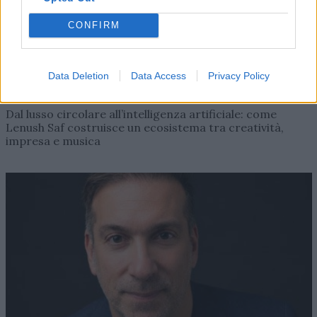
CONFIRM
Data Deletion
Data Access
Privacy Policy
AZIENDE E MERCATI
Davide Sechi
31/07/2026
Dal lusso circolare all’intelligenza artificiale: come
Lenush Saf costruisce un ecosistema tra creatività,
impresa e musica