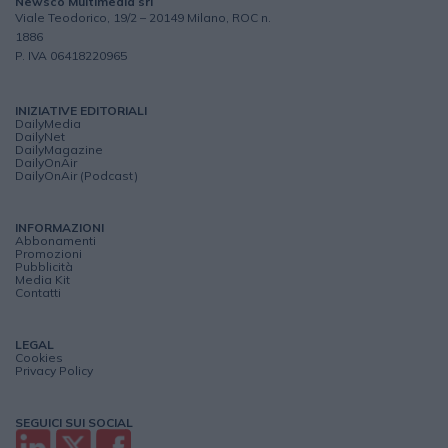
Newsco Multimedia srl
Viale Teodorico, 19/2 – 20149 Milano, ROC n.
1886
P. IVA 06418220965
INIZIATIVE EDITORIALI
DailyMedia
DailyNet
DailyMagazine
DailyOnAir
DailyOnAir (Podcast)
INFORMAZIONI
Abbonamenti
Promozioni
Pubblicità
Media Kit
Contatti
LEGAL
Cookies
Privacy Policy
SEGUICI SUI SOCIAL