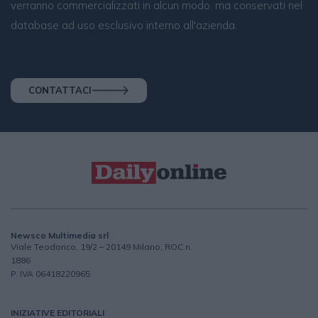
verranno commercializzati in alcun modo, ma conservati nel
database ad uso esclusivo interno all'azienda.
CONTATTACI
Newsco Multimedia srl
Viale Teodorico, 19/2 – 20149 Milano, ROC n.
1886
P. IVA 06418220965
INIZIATIVE EDITORIALI