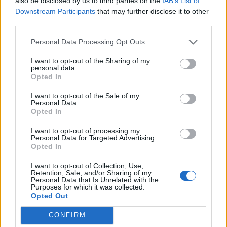
also be disclosed by us to third parties on the
IAB’s List of
Downstream Participants
that may further disclose it to other
third parties.
Personal Data Processing Opt Outs
I want to opt-out of the Sharing of my
Altri articoli che potrebbero piacerti
personal data.
Opted In
I want to opt-out of the Sale of my
Personal Data.
Opted In
I want to opt-out of processing my
Personal Data for Targeted Advertising.
Opted In
I want to opt-out of Collection, Use,
Retention, Sale, and/or Sharing of my
Personal Data that Is Unrelated with the
Purposes for which it was collected.
Opted Out
CONFIRM
AZIENDE E MERCATI