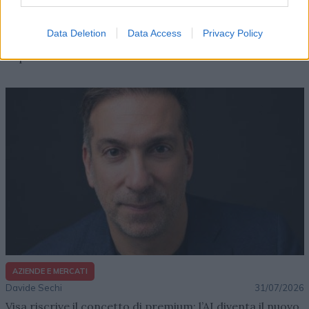
Davide Sechi
31/07/2026
Dal lusso circolare all’intelligenza artificiale: come
Data Deletion
Data Access
Privacy Policy
Lenush Saf costruisce un ecosistema tra creatività,
impresa e musica
AZIENDE E MERCATI
Davide Sechi
31/07/2026
Visa riscrive il concetto di premium: l’AI diventa il nuovo