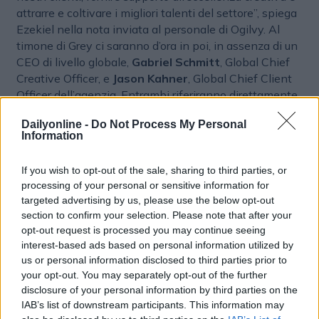
attrarre e coltivare i migliori talenti del settore”, spiega
Ezekiel nella nota inviata al personale di Ogilvy. Al
timone di Grey ci saranno d’ora in poi, in assenza di un
CEO di livello globale,
Gabriel Schmitt
, Global Chief
Creative Officer, e
Jason Kahner
, Global Chief Client
Officer dell’agenzia. Entrambi riferiranno direttamente
le loro attività a Ezekiel, che ha casualmente iniziato la
Dailyonline -
Do Not Process My Personal
sua carriera professionale in Grey prima che l’agenzia
Information
fosse acquisita da WPP nel 2004. Schmitt e Kahner
condivideranno la leadership di Grey con
Jonathan
If you wish to opt-out of the sale, sharing to third parties, or
Lee
, Global Chief Strategy Officer dell’agenzia.
processing of your personal or sensitive information for
Saranno supportati nei rispettivi ruoli dai leader
targeted advertising by us, please use the below opt-out
regionali
Agnes Fischer
(New York),
Conrad Persons
section to confirm your selection. Please note that after your
(Londra) e
Sarah Trombetta
(Asia-Pacifico).
opt-out request is processed you may continue seeing
interest-based ads based on personal information utilized by
us or personal information disclosed to third parties prior to
NOMINE E CARRIERE
your opt-out. You may separately opt-out of the further
disclosure of your personal information by third parties on the
IAB’s list of downstream participants. This information may