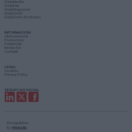
DailyMedia
DailyNet
DailyMagazine
DailyOnAir
DailyOnAir (Podcast)
INFORMAZIONI
Abbonamenti
Promozioni
Pubblicità
Media Kit
Contatti
LEGAL
Cookies
Privacy Policy
SEGUICI SUI SOCIAL
Design&Dev
by
Webpills