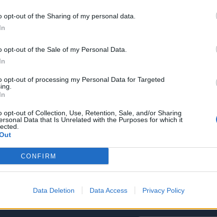
o opt-out of the Sharing of my personal data.
In
o opt-out of the Sale of my Personal Data.
2022
Redazione
30/03/2022
Red
In
Incontro con MOCA interactive
In
N
to opt-out of processing my Personal Data for Targeted
ing.
In
o opt-out of Collection, Use, Retention, Sale, and/or Sharing
ersonal Data that Is Unrelated with the Purposes for which it
lected.
Out
CONFIRM
Data Deletion
Data Access
Privacy Policy