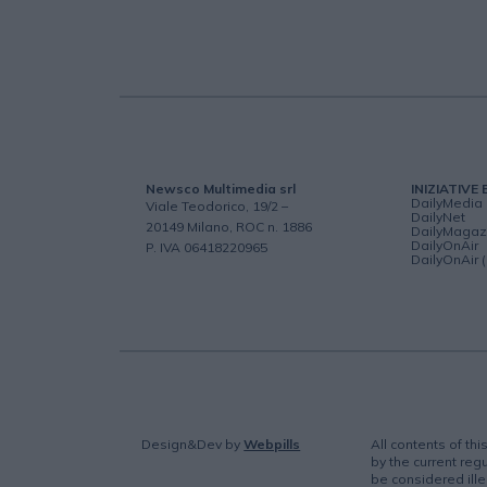
Newsco Multimedia srl
INIZIATIVE 
DailyMedia
Viale Teodorico, 19/2 –
DailyNet
20149 Milano, ROC n. 1886
DailyMagaz
DailyOnAir
P. IVA 06418220965
DailyOnAir 
Design&Dev
by
Webpills
All contents of th
by the current regu
be considered ille