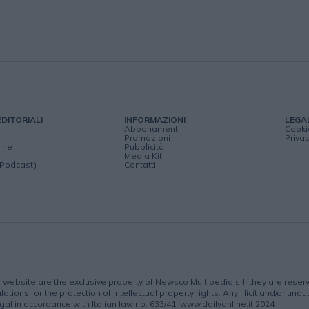
EDITORIALI
INFORMAZIONI
LEGA
Abbonamenti
Cooki
Promozioni
Privac
ine
Pubblicità
Media Kit
(Podcast)
Contatti
is website are the exclusive property of Newsco Multipedia srl; they are rese
lations for the protection of intellectual property rights. Any illicit and/or una
gal in accordance with Italian law no. 633/41. www.dailyonline.it 2024