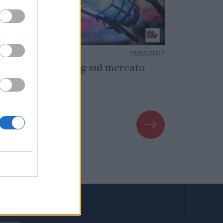
azione
23/03/2022
Redazione
contro con Smiling sul mercato
Dati Niels
FT