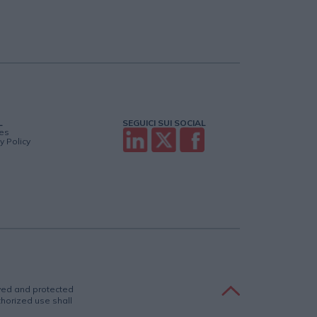
L
SEGUICI SUI SOCIAL
es
y Policy
rved and protected
uthorized use shall