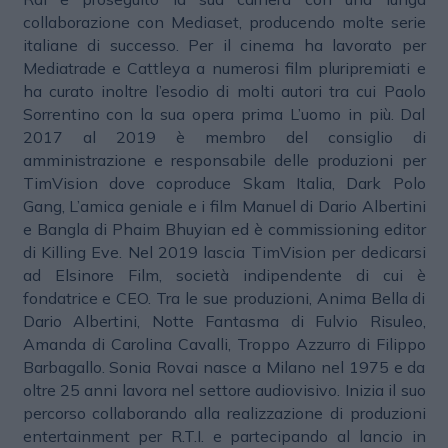
collaborazione con Mediaset, producendo molte serie
italiane di successo. Per il cinema ha lavorato per
Mediatrade e Cattleya a numerosi film pluripremiati e
ha curato inoltre l’esodio di molti autori tra cui Paolo
Sorrentino con la sua opera prima L’uomo in più. Dal
2017 al 2019 è membro del consiglio di
amministrazione e responsabile delle produzioni per
TimVision dove coproduce Skam Italia, Dark Polo
Gang, L’amica geniale e i film Manuel di Dario Albertini
e Bangla di Phaim Bhuyian ed è commissioning editor
di Killing Eve. Nel 2019 lascia TimVision per dedicarsi
ad Elsinore Film, società indipendente di cui è
fondatrice e CEO. Tra le sue produzioni, Anima Bella di
Dario Albertini, Notte Fantasma di Fulvio Risuleo,
Amanda di Carolina Cavalli, Troppo Azzurro di Filippo
Barbagallo. Sonia Rovai nasce a Milano nel 1975 e da
oltre 25 anni lavora nel settore audiovisivo. Inizia il suo
percorso collaborando alla realizzazione di produzioni
entertainment per R.T.I. e partecipando al lancio in