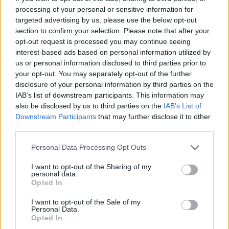
I commenti
processing of your personal or sensitive information for
targeted advertising by us, please use the below opt-out
Andrea Scrosati, Group COO e Continental Europe
section to confirm your selection. Please note that after your
opt-out request is processed you may continue seeing
CEO di
Fremantle
, ha commentato: “Sono davvero
interest-based ads based on personal information utilized by
felice di continuare a collaborare con Lorenzo e Mario
us or personal information disclosed to third parties prior to
in questa nuova formula, che garantisce la
your opt-out. You may separately opt-out of the further
prosecuzione assieme di progetti che sono nati in The
disclosure of your personal information by third parties on the
Apartment e Wildside sotto la loro guida e la loro
IAB’s list of downstream participants. This information may
visione. Dopo aver realizzato insieme, negli anni,
also be disclosed by us to third parties on the
IAB’s List of
decine di progetti straordinari, questo accordo è la base
Downstream Participants
that may further disclose it to other
per continuare a realizzarne molti altri in futuro”. Mario
third parties.
Gianani e Lorenzo Mieli hanno dichiarato: “Lavorare
Personal Data Processing Opt Outs
con Fremantle negli ultimi quattordici anni è stata
un’avventura estremamente importante, emozionante
I want to opt-out of the Sharing of my
e grandiosa. Questa nuova avventura imprenditoriale
personal data.
Opted In
soddisfa il nostro desiderio di nuove sfide e obiettivi, e
siamo felici e orgogliosi di annunciare questo accordo
I want to opt-out of the Sale of my
che ci consentirà di continuare a produrre con
Personal Data.
Opted In
Fremantle film e serie straordinarie come quelle fatte