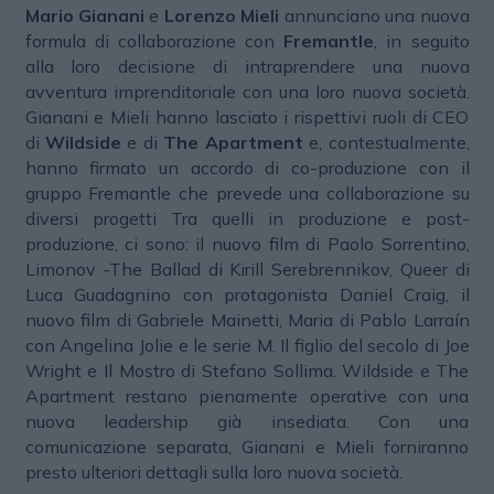
Mario Gianani
e
Lorenzo Mieli
annunciano una nuova
formula di collaborazione con
Fremantle
, in seguito
alla loro decisione di intraprendere una nuova
avventura imprenditoriale con una loro nuova società.
Gianani e Mieli hanno lasciato i rispettivi ruoli di CEO
di
Wildside
e di
The Apartment
e, contestualmente,
hanno firmato un accordo di co-produzione con il
gruppo Fremantle che prevede una collaborazione su
diversi progetti Tra quelli in produzione e post-
produzione, ci sono: il nuovo film di Paolo Sorrentino,
Limonov -The Ballad di Kirill Serebrennikov, Queer di
Luca Guadagnino con protagonista Daniel Craig, il
nuovo film di Gabriele Mainetti, Maria di Pablo Larraín
con Angelina Jolie e le serie M. Il figlio del secolo di Joe
Wright e Il Mostro di Stefano Sollima. Wildside e The
Apartment restano pienamente operative con una
nuova leadership già insediata. Con una
comunicazione separata, Gianani e Mieli forniranno
presto ulteriori dettagli sulla loro nuova società.