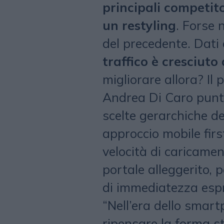
principali competit
un restyling
. Forse 
del precedente. Dati 
traffico è cresciuto
migliorare allora? Il 
Andrea Di Caro punta
scelte gerarchiche d
approccio mobile firs
velocità di caricamen
portale alleggerito, 
di immediatezza espre
“Nell’era dello smartp
ripensare la forma s