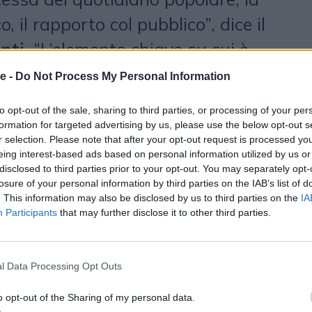
o, il rapporto col pubblico”, dice il
nti
. “L’elemento chiave su cui è
Gazzetta è la narrazione, così
e -
Do Not Process My Personal Information
 di informazione è oggi la parola
to opt-out of the sale, sharing to third parties, or processing of your per
to: carta e digitale sono parte di
formation for targeted advertising by us, please use the below opt-out s
r selection. Please note that after your opt-out request is processed y
armonica e appagante”.
eing interest-based ads based on personal information utilized by us or
disclosed to third parties prior to your opt-out. You may separately opt-
o sul mobile
losure of your personal information by third parties on the IAB’s list of
. This information may also be disclosed by us to third parties on the
IA
Participants
that may further disclose it to other third parties.
addirittura dal back-end. «Il
scita del sito attraverso due
l Data Processing Opt Outs
 primo è il modo di concepire l’offerta
o opt-out of the Sharing of my personal data.
na struttura impostata sul desktop,