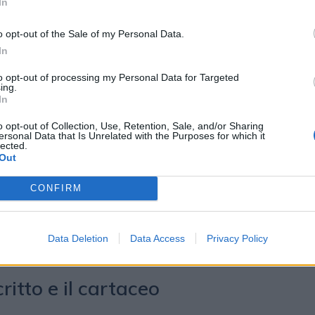
In
ile, passiamo a una struttura
o opt-out of the Sale of my Personal Data.
a una macchina al desktop. Il
In
ma si riflette sull’usabilità:
to opt-out of processing my Personal Data for Targeted
ing.
 molto il sito, che ora si carica
In
o.
Sarà un sito molto più chiaro e
o opt-out of Collection, Use, Retention, Sale, and/or Sharing
ersonal Data that Is Unrelated with the Purposes for which it
 di una serie di ricerche e test
lected.
Out
ti», ha spiegato a DailyNet
CONFIRM
direttore generale La Gazzetta
o il lancio della nuova app prima
Data Deletion
Data Access
Privacy Policy
critto e il cartaceo