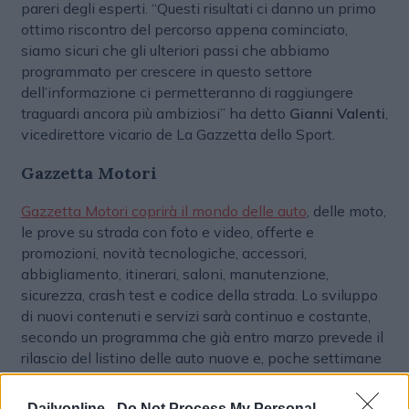
pareri degli esperti. “Questi risultati ci danno un primo
ottimo riscontro del percorso appena cominciato,
siamo sicuri che gli ulteriori passi che abbiamo
programmato per crescere in questo settore
dell’informazione ci permetteranno di raggiungere
traguardi ancora più ambiziosi” ha detto
Gianni Valenti
,
vicedirettore vicario de La Gazzetta dello Sport.
Gazzetta Motori
Gazzetta Motori coprirà il mondo delle auto
, delle moto,
le prove su strada con foto e video, offerte e
promozioni, novità tecnologiche, accessori,
abbigliamento, itinerari, saloni, manutenzione,
sicurezza, crash test e codice della strada. Lo sviluppo
di nuovi contenuti e servizi sarà continuo e costante,
secondo un programma che già entro marzo prevede il
rilascio del listino delle auto nuove e, poche settimane
dopo, una nuova homepage tutta dedicata ai motori.
Dailyonline -
Do Not Process My Personal