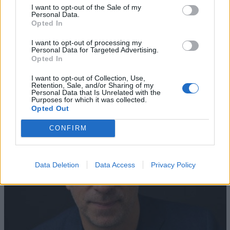
I want to opt-out of the Sale of my
Personal Data.
Opted In
I want to opt-out of processing my
AZIENDE E MERCATI
Personal Data for Targeted Advertising.
Opted In
Davide Sechi
31/07/2026
Dal lusso circolare all’intelligenza artificiale: come
I want to opt-out of Collection, Use,
Lenush Saf costruisce un ecosistema tra creatività,
Retention, Sale, and/or Sharing of my
impresa e musica
Personal Data that Is Unrelated with the
Purposes for which it was collected.
Opted Out
CONFIRM
Data Deletion
Data Access
Privacy Policy