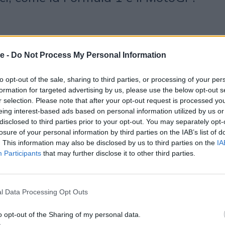
vicedirettore vicario de La Gazzetta
e -
Do Not Process My Personal Information
re dell’auto è uno dei più dinamici, e
to opt-out of the sale, sharing to third parties, or processing of your per
co e legislativo è in continua
formation for targeted advertising by us, please use the below opt-out s
r selection. Please note that after your opt-out request is processed y
o vogliamo dare ai nostri lettori
eing interest-based ads based on personal information utilized by us or
disclosed to third parties prior to your opt-out. You may separately opt-
lla quale troveranno tutte le
losure of your personal information by third parties on the IAB’s list of
. This information may also be disclosed by us to third parties on the
IA
profondimenti, con la qualità
Participants
that may further disclose it to other third parties.
ssima piacevolezza grafica e
l Data Processing Opt Outs
o opt-out of the Sharing of my personal data.