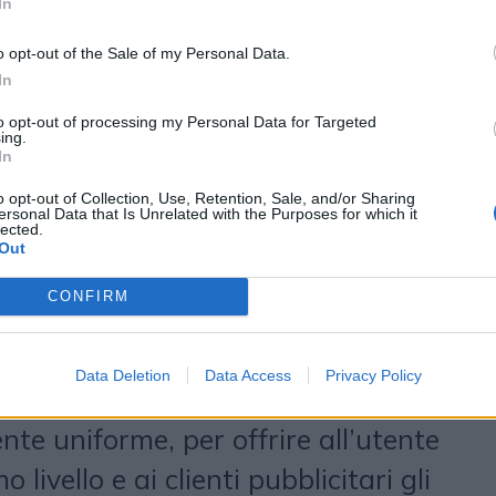
In
 riguarda la collaborazione che La
o opt-out of the Sale of my Personal Data.
ha avviato con alcuni siti partner,
In
tare ulteriore ricchezza e
to opt-out of processing my Personal Data for Targeted
ing.
 all’interno di un’offerta editoriale
In
 le più ricche del panorama
o opt-out of Collection, Use, Retention, Sale, and/or Sharing
ersonal Data that Is Unrelated with the Purposes for which it
lected.
odo i punti di forza di Gazzetta si
Out
hiscono con quelli dei nuovi partner
CONFIRM
anoMotori.com, Red-Live.it,
MOTO.it
. I loro siti sono stati
Data Deletion
Data Access
Privacy Policy
egnati, creando un ambiente
te uniforme, per offrire all’utente
o livello e ai clienti pubblicitari gli