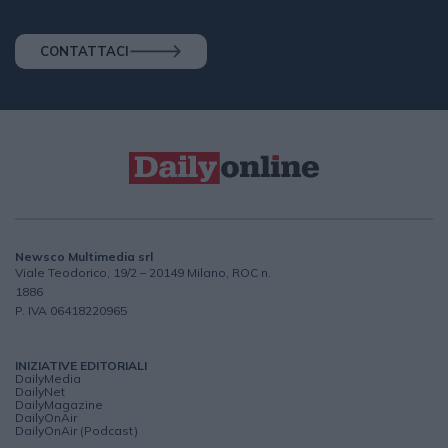
CONTATTACI
Newsco Multimedia srl
Viale Teodorico, 19/2 – 20149 Milano, ROC n.
1886
P. IVA 06418220965
INIZIATIVE EDITORIALI
DailyMedia
DailyNet
DailyMagazine
DailyOnAir
DailyOnAir (Podcast)