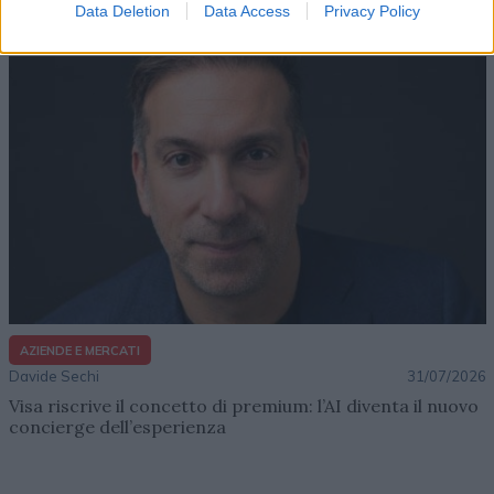
impresa e musica
Data Deletion
Data Access
Privacy Policy
AZIENDE E MERCATI
Davide Sechi
31/07/2026
Visa riscrive il concetto di premium: l’AI diventa il nuovo
concierge dell’esperienza