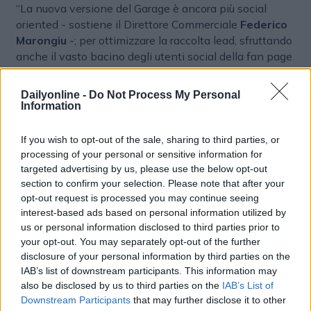
“La nuova versione del Garage è ancora più social
oriented - sostiene il Direttore Commerciale
Federico
Marongiu
-; per ottimizzare la raccolta lead, sfruttando
anche il vasto bacino degli utenti social della fan page
Motor1.com, utilizziamo il form nativo Facebook
andando a ritargetizzare gli utenti che hanno visitato
Dailyonline -
Do Not Process My Personal
la sezione dedicata per coinvolgerli attivamente,
Information
permettendo loro di iscriversi ai test drive, rimanendo
sempre sui social. Grazie a questa ottimizzazione,
If you wish to opt-out of the sale, sharing to third parties, or
potremo garantire un ritorno sull'investimento ancora
processing of your personal or sensitive information for
più tangibile alle case auto coinvolte”.
targeted advertising by us, please use the below opt-out
section to confirm your selection. Please note that after your
opt-out request is processed you may continue seeing
INTERNET
interest-based ads based on personal information utilized by
us or personal information disclosed to third parties prior to
your opt-out. You may separately opt-out of the further
disclosure of your personal information by third parties on the
IAB’s list of downstream participants. This information may
also be disclosed by us to third parties on the
IAB’s List of
Downstream Participants
that may further disclose it to other