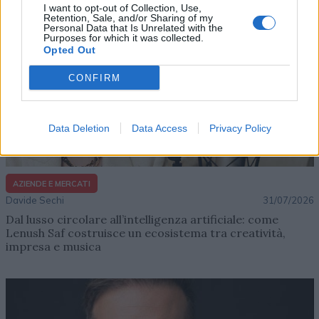
I want to opt-out of Collection, Use,
Retention, Sale, and/or Sharing of my
Personal Data that Is Unrelated with the
Purposes for which it was collected.
Opted Out
CONFIRM
Data Deletion
Data Access
Privacy Policy
AZIENDE E MERCATI
Davide Sechi
31/07/2026
Dal lusso circolare all’intelligenza artificiale: come
Lenush Saf costruisce un ecosistema tra creatività,
impresa e musica