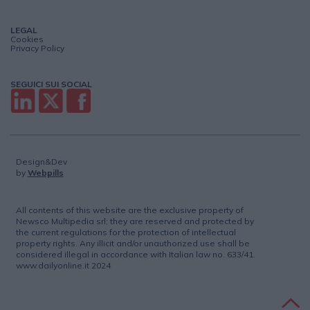
LEGAL
Cookies
Privacy Policy
SEGUICI SUI SOCIAL
Design&Dev
by
Webpills
All contents of this website are the exclusive property of
Newsco Multipedia srl; they are reserved and protected by
the current regulations for the protection of intellectual
property rights. Any illicit and/or unauthorized use shall be
considered illegal in accordance with Italian law no. 633/41.
www.dailyonline.it 2024