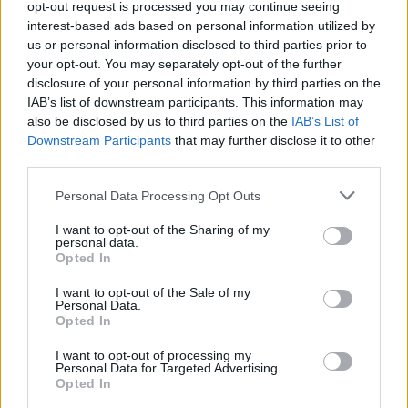
contenuti, ogni progetto è pensato per generare
opt-out request is processed you may continue seeing
impatto reale. Grazie a un network nazionale e
interest-based ads based on personal information utilized by
us or personal information disclosed to third parties prior to
internazionale di artisti, creator e partner, e a
your opt-out. You may separately opt-out of the further
un’esperienza consolidata in contesti come festival,
disclosure of your personal information by third parties on the
fashion week e grandi eventi, Futura Company
IAB’s list of downstream participants. This information may
continua a sviluppare format proprietari e attivazioni
also be disclosed by us to third parties on the
IAB’s List of
su misura, in grado di connettere brand e persone in
Downstream Participants
that may further disclose it to other
modo autentico e misurabile.
third parties.
Personal Data Processing Opt Outs
I want to opt-out of the Sharing of my
personal data.
Opted In
I want to opt-out of the Sale of my
Personal Data.
Opted In
I want to opt-out of processing my
Altri articoli che potrebbero piacerti
Personal Data for Targeted Advertising.
Opted In