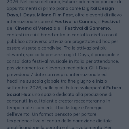
2026. Nel corso dell’anno, Futura sarà media partner di
appuntamenti di primo piano come
Digital Design
Days
,
I-Days
,
Milano Film Fest
, oltre a eventi di rilievo
internazionale come il
Festival di Cannes
, il
Festival
del Cinema di Venezia
e il
Festival di Sanremo
,
contesti in cui il brand entra in contatto diretto con il
pubblico attraverso attivazioni progettate ad hoc per
essere vissute e condivise. Tra le attivazioni più
rilevanti, spicca la presenza agli I-Days, il principale e
consolidato festival musicale in Italia per attendance,
posizionamento e rilevanza mediatica. Gli I-Days
prevedono 7 date con respiro internazionale ed
headline su scala globale tra fine giugno e inizio
settembre 2026, nelle quali Futura svilupperà il
Futura
Social Hub
: uno spazio dedicato alla produzione di
contenuti, in cui talent e creator racconteranno in
tempo reale i concerti, il backstage e l’energia
dell’evento. Un format pensato per portare
l’experience live al centro della narrazione digitale,
amplificandone la portata e il coinvolgimento. Per