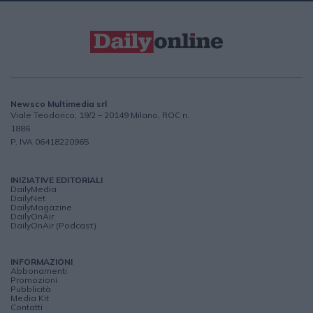
Newsco Multimedia srl
Viale Teodorico, 19/2 – 20149 Milano, ROC n.
1886
P. IVA 06418220965
INIZIATIVE EDITORIALI
DailyMedia
DailyNet
DailyMagazine
DailyOnAir
DailyOnAir (Podcast)
INFORMAZIONI
Abbonamenti
Promozioni
Pubblicità
Media Kit
Contatti