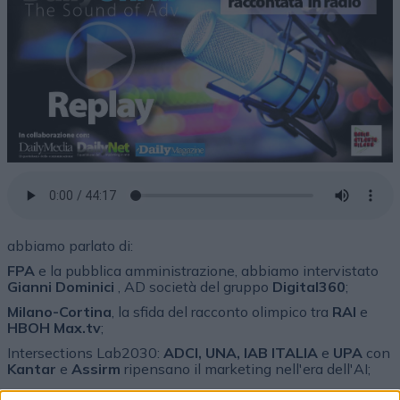
abbiamo parlato di:
FPA
e la pubblica amministrazione, abbiamo intervistato
Gianni Dominici
, AD società del gruppo
Digital360
;
Milano-Cortina
, la sfida del racconto olimpico tra
RAI
e
HBOH Max.tv
;
Intersections Lab2030:
ADCI, UNA, IAB ITALIA
e
UPA
con
Kantar
e
Assirm
ripensano il marketing nell'era dell'AI;