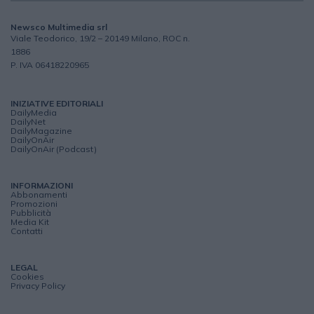
Newsco Multimedia srl
Viale Teodorico, 19/2 – 20149 Milano, ROC n.
1886
P. IVA 06418220965
INIZIATIVE EDITORIALI
DailyMedia
DailyNet
DailyMagazine
DailyOnAir
DailyOnAir (Podcast)
INFORMAZIONI
Abbonamenti
Promozioni
Pubblicità
Media Kit
Contatti
LEGAL
Cookies
Privacy Policy