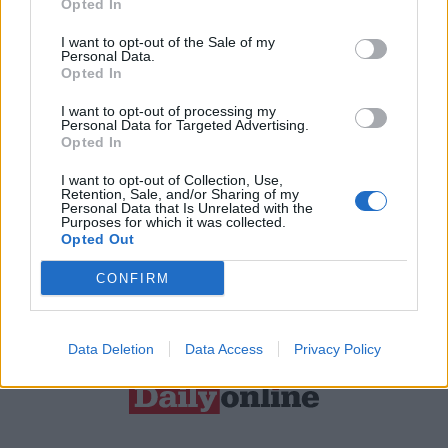
Resta connesso
Opted In
I want to opt-out of the Sale of my
Personal Data.
Opted In
Sei interessato alle nostre iniziative editoriali? Contattaci,
potrai anche richiedere l’invio per 1 mese in promozione
I want to opt-out of processing my
Personal Data for Targeted Advertising.
gratuita delle nostre pubblicazioni. I dati che ci fornirai non
Opted In
verranno commercializzati in alcun modo, ma conservati nel
I want to opt-out of Collection, Use,
database ad uso esclusivo interno all'azienda.
Retention, Sale, and/or Sharing of my
Personal Data that Is Unrelated with the
Purposes for which it was collected.
Opted Out
CONFIRM
CONTATTACI
Data Deletion
Data Access
Privacy Policy