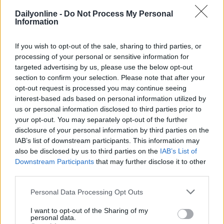
Dailyonline -
Do Not Process My Personal
Information
If you wish to opt-out of the sale, sharing to third parties, or
Altri podcast che potrebbero piacerti
processing of your personal or sensitive information for
targeted advertising by us, please use the below opt-out
section to confirm your selection. Please note that after your
PUNTATA
PUNTATA
opt-out request is processed you may continue seeing
interest-based ads based on personal information utilized by
us or personal information disclosed to third parties prior to
your opt-out. You may separately opt-out of the further
Redazione
01/04/2022
Redazione
30/03/2022
disclosure of your personal information by third parties on the
Le evoluzioni dell'adv
Incontro con MOCA
IAB’s list of downstream participants. This information may
video online
interactive
also be disclosed by us to third parties on the
IAB’s List of
Downstream Participants
that may further disclose it to other
third parties.
Personal Data Processing Opt Outs
I want to opt-out of the Sharing of my
personal data.